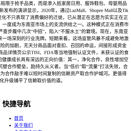
非局限于抢手品类，而是渗入抵家居日用、服饰鞋包、母婴用品
，2020年，通过LazMall、Shopee Mall以及Tik
。这一数据变化不只表现了消费偏好的迁徙，已从潜正在志愿为实实正在正
，一度成为东南亚市场上的支流供给之一。这种模式正在消费市
查步履中几次“中招”，陷入“不服水土”的窘境。现在，东南亚
来一场深刻的行业洗牌。短期来看，这场监管风暴不成避免地激
风险的加剧，无天分商品面对查扣、召回的命运，间接形成资金
品详情页公示TISI、FDA等当地强制认证文件，未获认证的食
业的健康成长具有深远的正向价值：其一，净化合作，良性增加空
塑合作壁垒，励持久从义者。当“低价”取“流量”打法失效，合
此为合作敌手难以短时间复制的信赖资产取合作护城河。更值得
球化升级铺平了信赖取价值的道。
快捷导航
首页
关于我们