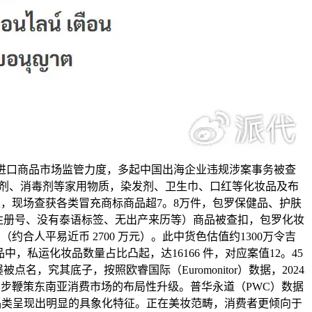
进口商品市场监管力度，多起中国出海企业违规涉案事务被查
蚊剂、消毒剂等家用物质，染发剂、卫生巾、口红等化妆品及布
处，现场查获各类冒充商标商品超7。8万件，包罗保健品、护肤
有注册号、没有泰语标签、无出产来历等）商品被查扣，包罗化妆
合人平易近币 2700 万元）。此中货色估值约1300万令吉
，私运化妆品数量占比凸起，达16166 件，对应案值12。45
究其底子，按照欧睿国际（Euromonitor）数据，2024
，正同步鞭策东南亚消费市场的布局性升级。普华永道（PWC）数据
歧品类呈现出明显的具象化特征。正在美妆范畴，消费者更倾向于