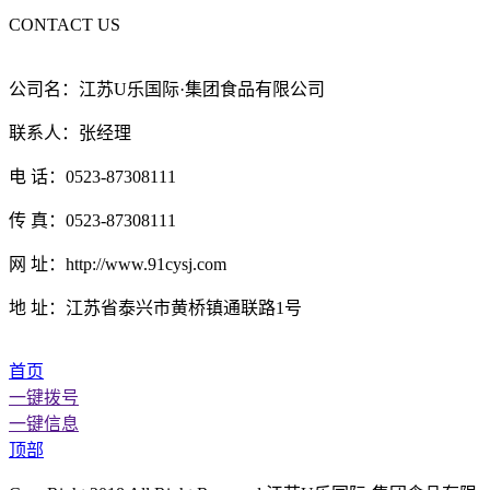
CONTACT US
公司名：江苏U乐国际·集团食品有限公司
联系人：张经理
电 话：0523-87308111
传 真：0523-87308111
网 址：http://www.91cysj.com
地 址：江苏省泰兴市黄桥镇通联路1号
首页
一键拨号
一键信息
顶部