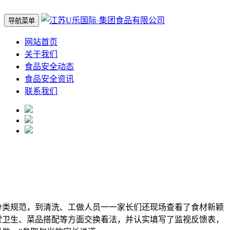
导航菜单
网站首页
关于我们
食品安全动态
食品安全资讯
联系我们
类规范，到清洗、工做人员一一家长们还现场查看了食材新颖
堂卫生、菜品搭配等方面交换看法，并认实填写了监视反馈表，