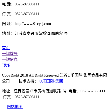
电 话：0523-87308111
传 真：0523-87308111
网 址：http://www.91cysj.com
地 址：江苏省泰兴市黄桥镇通联路1号
首页
一键拨号
一键信息
顶部
CopyRight 2018 All Right Reserved 江苏U乐国际·集团食品有限
公司 技术支持：
U乐国际·集团
地址：江苏省泰兴市黄桥镇通联路1号 电话：0523-87308111
传真：0523-87308111
网站地图