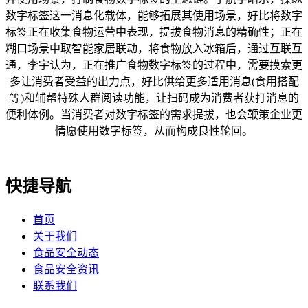
数字标签这一消息化载体，能够拓展其使用场景，好比将数字
标签正在收集食物运营中表现，提拔食物消息的精确性；正在
糊口场景中取智能家居联动，将食物放入冰箱后，通过互联互
通，李宇认为，正在推广食物数字标签的过程中，需要摸索更
多让消费者受益的出力点，好比供给更多适用消息(食用搭配
等)和辅帮特殊人群阅读功能，让扫码成为消费者获打消息的
便利体例。当消费者对数字标签的需求提拔，也会鞭策企业更
情愿使用数字标签，从而构成良性轮回。
快捷导航
首页
关于我们
食品安全动态
食品安全资讯
联系我们