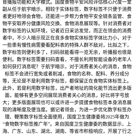
音播报功能和大字模式。国度食物平安风险评估核心尺度一室
副从任于航宇暗示，相较于实体标签，数字标签不只便于消费
者更好地领会食物，还能进一步帮力食物平安全链条监管、食
物平安取养分健康风险交换、食物消息展现等。针对消费者对
数字标签的认知环境，记者近日采访发觉，而正在领会的消费
者中，不少人暗示现正在良多食物实体标签字体比力小，对于
一些患有慢性病需要看配料表的特殊人群不敌对，比拟之下，
数字标签则便利多了，扫码就能看得一览无余，听播报也很是
便利。数字标签需要扫码查看，不擅长利用智能设备的老年人
如何获打消息呢？于航宇暗示，对于消费者关心的消息，食物
标签不会进行宽免或者削减，食物的名称、配料、养分成分
等，无论是不是利用数字标签，都保留正在食物实体标签上。
此外，若是利用数字标签，出产者地址的简化能节流出更多版
面，能够有更多空间展现消费者关心的消息，好比将字号放
大；更多版面展现也可以或许进一步提拔食物标签本身消息展
现的清晰度及便当度。据记者领会，为进一步优化数字标签办
理、鞭策数字标签全面使用，国度卫生健康委将2025年做为
“食物数字标签推广年”。来自国度卫生健康委的数据显示，上
海、广东、山东、湖北、湖南、等省市积极响应，开展了行之