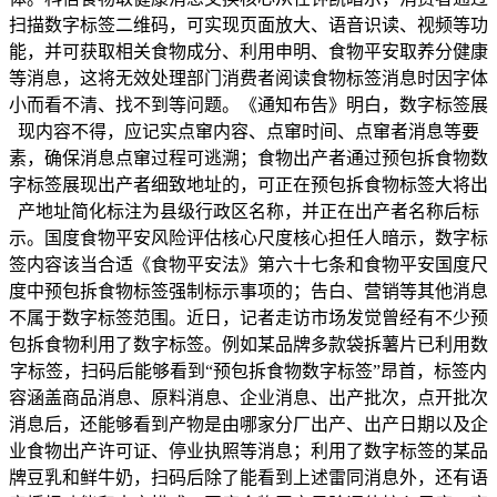
扫描数字标签二维码，可实现页面放大、语音识读、视频等功
能，并可获取相关食物成分、利用申明、食物平安取养分健康
等消息，这将无效处理部门消费者阅读食物标签消息时因字体
小而看不清、找不到等问题。《通知布告》明白，数字标签展
现内容不得，应记实点窜内容、点窜时间、点窜者消息等要
素，确保消息点窜过程可逃溯；食物出产者通过预包拆食物数
字标签展现出产者细致地址的，可正在预包拆食物标签大将出
产地址简化标注为县级行政区名称，并正在出产者名称后标
示。国度食物平安风险评估核心尺度核心担任人暗示，数字标
签内容该当合适《食物平安法》第六十七条和食物平安国度尺
度中预包拆食物标签强制标示事项的；告白、营销等其他消息
不属于数字标签范围。近日，记者走访市场发觉曾经有不少预
包拆食物利用了数字标签。例如某品牌多款袋拆薯片已利用数
字标签，扫码后能够看到“预包拆食物数字标签”昂首，标签内
容涵盖商品消息、原料消息、企业消息、出产批次，点开批次
消息后，还能够看到产物是由哪家分厂出产、出产日期以及企
业食物出产许可证、停业执照等消息；利用了数字标签的某品
牌豆乳和鲜牛奶，扫码后除了能看到上述雷同消息外，还有语