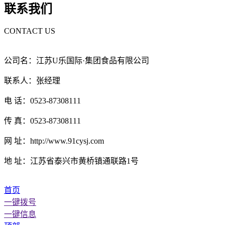
联系我们
CONTACT US
公司名：江苏U乐国际·集团食品有限公司
联系人：张经理
电 话：0523-87308111
传 真：0523-87308111
网 址：http://www.91cysj.com
地 址：江苏省泰兴市黄桥镇通联路1号
首页
一键拨号
一键信息