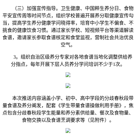
（三）加强宣传指导。卫生健康、中国粹生养分日、食物
平安宣传周等时间节点，组织学校普遍开展养分取健康宣传勾
当，提高学生养分健康学问晓得率，培育中小学生不偏食、不
挑食的健康饮食习惯。通过家长学校、短视频平台等渠道解读
食谱，邀请家长参取食谱核定和食堂监视，营制社会共治优良
空气。
3。组织自治区级养分专家对各地食谱当地化调整供给养
分指点，每年开展下层人员养分学问培训不少于1次。
本次推送内容涵盖小学、初中、高中学段的分歧春秋段带
量食谱及养分阐发，配套《学生带量食谱操做利用手册》，焦
点包含分歧春秋段学生能量和养分素供给量、餐次及食物量、
食物交换以及食谱烹调要求等（见附件）。