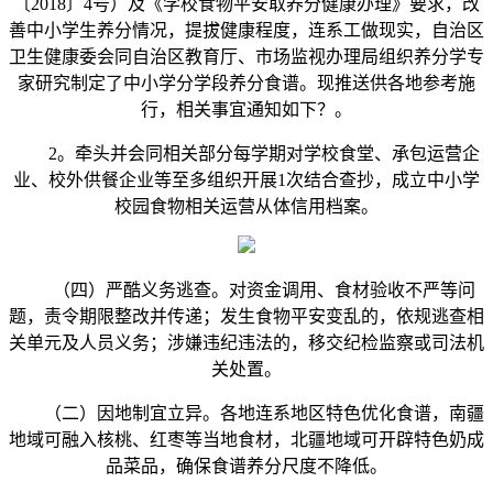
〔2018〕4号）及《学校食物平安取养分健康办理》要求，改
善中小学生养分情况，提拔健康程度，连系工做现实，自治区
卫生健康委会同自治区教育厅、市场监视办理局组织养分学专
家研究制定了中小学分学段养分食谱。现推送供各地参考施
行，相关事宜通知如下？。
2。牵头并会同相关部分每学期对学校食堂、承包运营企
业、校外供餐企业等至多组织开展1次结合查抄，成立中小学
校园食物相关运营从体信用档案。
（四）严酷义务逃查。对资金调用、食材验收不严等问
题，责令期限整改并传递；发生食物平安变乱的，依规逃查相
关单元及人员义务；涉嫌违纪违法的，移交纪检监察或司法机
关处置。
（二）因地制宜立异。各地连系地区特色优化食谱，南疆
地域可融入核桃、红枣等当地食材，北疆地域可开辟特色奶成
品菜品，确保食谱养分尺度不降低。