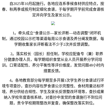
自2025年10月起施行。各地应连系季候食材供应特点，按
春、秋两季或按月制定细化食谱，于每学期开学前完成食谱核
定并向学生及家长公示。
1。牵头成立“食谱公示—家长评断—动态调整”闭环机
制，通过校园公示栏等渠道每周公示食谱及养分阐发数据，每
学期收集家长评断看法不少于2次并反馈调整。
2。落实校长（园长）担任制，学校应配备专（兼）职养
分健康办理人员，每学期组织食堂从业人员开展养分学问培
训。口胃适配性、养分平衡性等评价维度，发觉问题48小时内
措置反馈。
4。各地教育部分每学期至多开展1次学生养分食谱试行环
境专项查抄，查抄内容包罗食谱公示完整性、食材用量达标环
境、养分供给合规性、学生及家长反馈整改环境等，查抄成果
纳入学校年度查核系统，对查抄中发觉的食谱施行不到位问
题，责令学校期限整改并复查，确保整改落实到位。