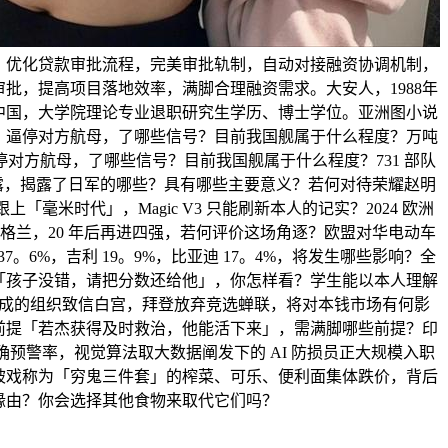
，优化贷款审批流程，完美审批轨制，自动对接融资协调机制，
批，提高项目落地效率，满脚合理融资需求。大安人，1988年
插手中国，大学院理论专业退职研究生学历、博士学位。亚洲图小说
，逼停对方航母，了哪些信号？目前我国舰属于什么程度？万吨
对方航母，了哪些信号？目前我国舰属于什么程度？731 部队
披露，揭露了日军的哪些？具有哪些主要意义？若何对待荣耀赵明
「毫米时代」，Magic V3 只能刷新本人的记实？2024 欧洲
师英格兰，20 年后再进四强，若何评价这场角逐？欧盟对华电动车
7。6%，吉利 19。9%，比亚迪 17。4%，将发生哪些影响？全
「孩子没错，请把分数还给他」，你怎样看？学生能以本人理解
成的组织致信白宫，拜登放弃竞选蝉联，将对本钱市场有何影
前提「若杰获得及时救治，他能活下来」，需满脚哪些前提？印
准确预警率，视觉算法取大数据阐发下的 AI 防损员正大规模入职
被戏称为「穷鬼三件套」的榨菜、可乐、便利面集体跌价，背后
缘由？你会选择其他食物来取代它们吗？