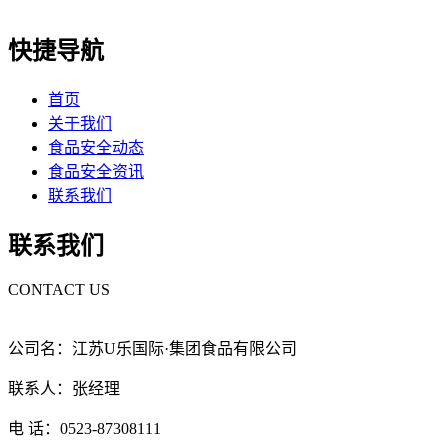
快捷导航
首页
关于我们
食品安全动态
食品安全资讯
联系我们
联系我们
CONTACT US
公司名：江苏U乐国际·集团食品有限公司
联系人：张经理
电 话：0523-87308111