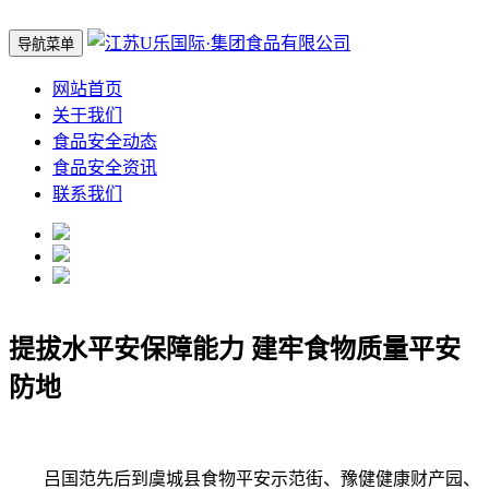
导航菜单
网站首页
关于我们
食品安全动态
食品安全资讯
联系我们
提拔水平安保障能力 建牢食物质量平安
防地
吕国范先后到虞城县食物平安示范街、豫健健康财产园、