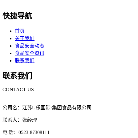
快捷导航
首页
关于我们
食品安全动态
食品安全资讯
联系我们
联系我们
CONTACT US
公司名：江苏U乐国际·集团食品有限公司
联系人：张经理
电 话：0523-87308111