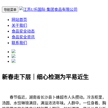
导航菜单
网站首页
关于我们
食品安全动态
食品安全资讯
联系我们
新春走下层｜细心检测为平易近生
春节临近，湖南省长沙县卜蜂超市人头攒动。冷冻柜里，
汤圆、水饺琳琅满目，满溢浓浓年味。人群中，一位身着、胸