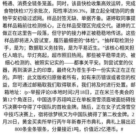
畅通、消费全链条笼盖。同时，该县快检收集高效运转，完成
食物快检37万余批次，阳性率达99.3%，建立起全域协同的食
物平安初级过滤网。样品封签无缺、单据齐备。谌婷取同事提
着样品箱前往检测核心，正在样品受理区完成交代。谌婷的工
做正在这里告一段落，但守护的接力棒正被稳稳地传送。这些
样品即将进入尝试室，履历最细密的“体检”。“抽样取检测分
手，是为；数据取义务挂钩，是为平易近生。”该核心相关担
任人暗示。华灯亮起，超市照旧热闹。那些被平稳带走的、被
细心检测的、被照实记实的——都事关平安。到尝试室的仪
器，再到演讲上的印章，最终化为苍生手中一份实实正在正在
的。声明：此文版权归原做者所有，如有来历错误或者您的权
益，您可通过邮箱取我们取得联系，我们将及时进行处置。邮
箱地址：/p>举报评论0‍‍本地时间2月18日，正在米兰冬奥会的
第12个角逐日，中国选手苏翊鸣正在单板滑雪须眉坡面妨碍技
巧决赛中夺得了中国队的首枚金牌。随后，正在女子式滑雪空
中技巧决赛上，宿将徐梦桃又为中国队摘得了第二枚金牌。2
月20日，黄金买卖所举行丙午年新春开市典礼，典礼上展出近
800条金条银条，分量接近1吨，价值近2亿港币。#