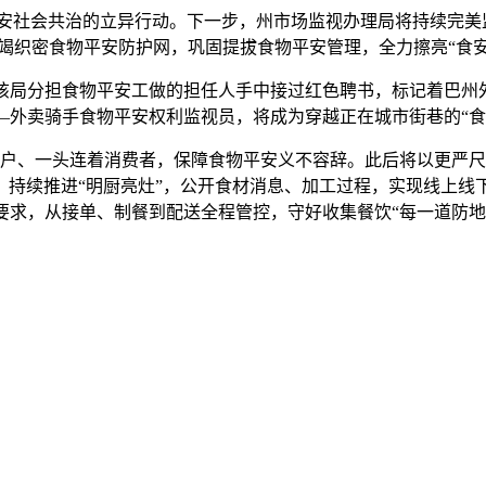
社会共治的立异行动。下一步，州市场监视办理局将持续完美
竭织密食物平安防护网，巩固提拔食物平安管理，全力擦亮“食
局分担食物平安工做的担任人手中接过红色聘书，标记着巴州外
—外卖骑手食物平安权利监视员，将成为穿越正在城市街巷的“食
、一头连着消费者，保障食物平安义不容辞。此后将以更严尺
；持续推进“明厨亮灶”，公开食材消息、加工过程，实现线上
要求，从接单、制餐到配送全程管控，守好收集餐饮“每一道防地