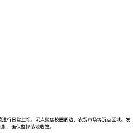
境进行日常监视，沉点聚焦校园周边、农贸市场等沉点区域。发
机制，确保监视落地收效。