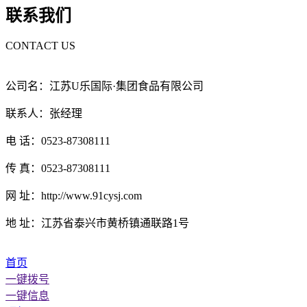
联系我们
CONTACT US
公司名：江苏U乐国际·集团食品有限公司
联系人：张经理
电 话：0523-87308111
传 真：0523-87308111
网 址：http://www.91cysj.com
地 址：江苏省泰兴市黄桥镇通联路1号
首页
一键拨号
一键信息