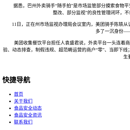
据悉，巴州外卖骑手“随手拍”是市场监管部分摸索食物平安
整改、部分监视”的良性管理闭环，不
11日，正在州市场监视办理局会议室内，美团骑手陈轶从该
多了一沉身份—
美团收集餐饮平台担任人袁盛君说，外卖平台一头连着商户
验、动态排查，制假违规、超范畴运营的商户“零”、当即下线
生
快捷导航
首页
关于我们
食品安全动态
食品安全资讯
联系我们