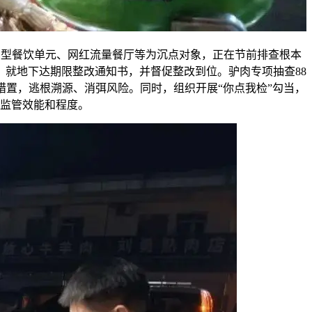
的大中型餐饮单元、网红流量餐厅等为沉点对象，正在节前排查根本
就地下达期限整改通知书，并督促整改到位。驴肉专项抽查88
置，逃根溯源、消弭风险。同时，组织开展“你点我检”勾当，
监管效能和程度。