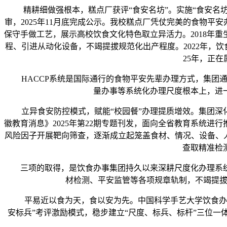
精耕细做强根本，糕点厂获评“食安名坊”。实施“食安名坊”
审，2025年11月底完成公示。我校糕点厂凭仗完美的食物平
保守手做工艺，展示高校饮食文化特色取立异活力。2018年
程、引进从动化设备，不竭提拔规范化出产程度。2022年，饮
25年，正
HACCP系统是国际通行的食物平安先辈办理方式，集团通过
量办事等系统化办理尺度根本上，进
立异食安防控模式，赋能“校园餐”办理提质增效。集团深化“
徽教育消息》2025年第22期专题刊发，面向全省教育系统
风险因子开展靶向筛查，逐渐成立起笼盖食材、情况、设备、
查取精准检
三项的取得，是饮食办事集团持久以来深耕尺度化办理系统
材检测、平安监管等各项规章轨制，不竭提拔
平易近以食为天，食以安为先。中国科学手艺大学饮食办事集
安标兵”考评激励模式，稳步建立“尺度、标兵、标杆”三位一