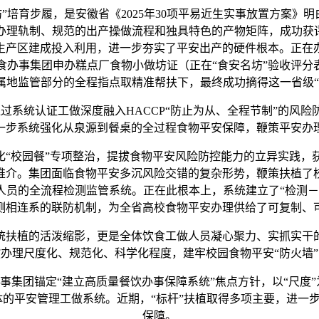
培育步履，是安徽省《2025年30项平易近生实事放置方案》
安办理轨制、规范的出产操做流程和独具特色的产物矩阵，成功获评
重生产区建成投入利用，进一步夯实了平安出产的硬件根本。正
食办事集团申办糕点厂食物小做坊证（正在“食安名坊”验收评分
在属地监管部分的全程指点取精准帮扶下，最终成功摘得这一省级“
系统认证工做深度融入HACCP“防止为从、全程节制”的风
一步系统强化从泉源到餐桌的全过程食物平安保障，鞭策平安办
校园餐”专项整治，提拔食物平安风险防控能力的立异实践，获省教
进行推介。集团面临食物平安多沉风险交错的复杂形势，鞭策扶植
人员的全流程检测监管系统。正在此根本上，系统建立了“检测－
测相连系的联防机制，为全省高校食物平安办理供给了可复制、
扶植的活泼缩影，更是全体饮食工做人员凝心聚力、实抓实干的
办理尺度化、规范化、科学化程度，建牢校园食物平安“防火墙
团锚定“建立高质量餐饮办事保障系统”焦点方针，以“尺度”为
体的平安管理工做系统。近期，“标杆”扶植取得多项主要，进
保障。