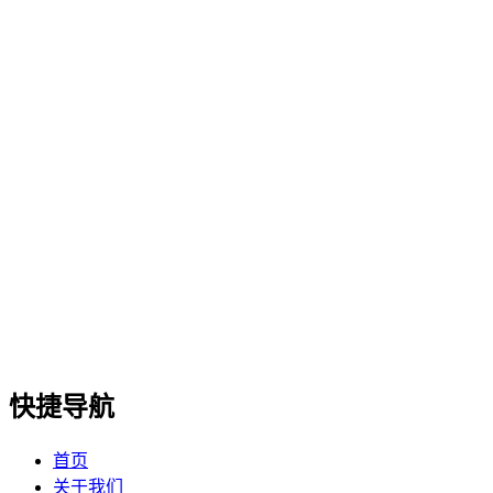
快捷导航
首页
关于我们