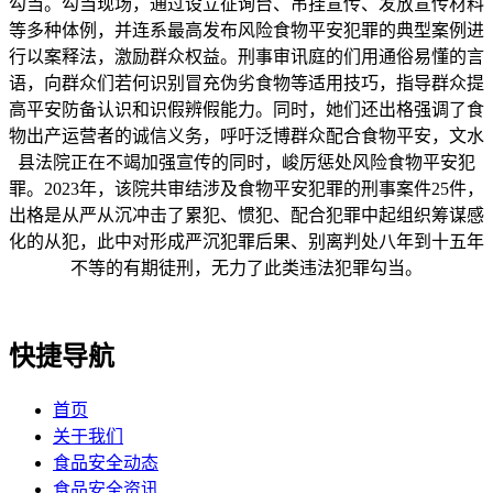
勾当。勾当现场，通过设立征询台、吊挂宣传、发放宣传材料
等多种体例，并连系最高发布风险食物平安犯罪的典型案例进
行以案释法，激励群众权益。刑事审讯庭的们用通俗易懂的言
语，向群众们若何识别冒充伪劣食物等适用技巧，指导群众提
高平安防备认识和识假辨假能力。同时，她们还出格强调了食
物出产运营者的诚信义务，呼吁泛博群众配合食物平安，文水
县法院正在不竭加强宣传的同时，峻厉惩处风险食物平安犯
罪。2023年，该院共审结涉及食物平安犯罪的刑事案件25件，
出格是从严从沉冲击了累犯、惯犯、配合犯罪中起组织筹谋感
化的从犯，此中对形成严沉犯罪后果、别离判处八年到十五年
不等的有期徒刑，无力了此类违法犯罪勾当。
快捷导航
首页
关于我们
食品安全动态
食品安全资讯