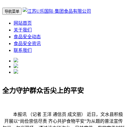
导航菜单
网站首页
关于我们
食品安全动态
食品安全资讯
联系我们
全力守护群众舌尖上的平安
本报讯 （记者 王洋 通信员 成文丽） 近日，文水县积极
开展以“尚俭崇信尽责 齐心共护食物平安”为从题的普法宣传