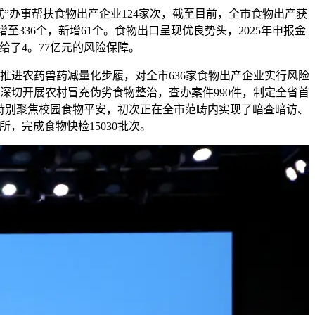
”办事帮扶食物出产企业124家次，截至目前，全市食物出产获
增至336个，新增61个。食物出口呈现优良势头，2025年申报金
给了4。77亿元的风险保障。
进农药兽药减量化步履，对全市636家食物出产企业实行风险
深切开展农村冒充伪劣食物整治，查办案件990件，制定全省首
，特别聚焦校园食物平安，初次正在全市范畴内实现了暗查暗访、
所，完成食物快检15030批次。