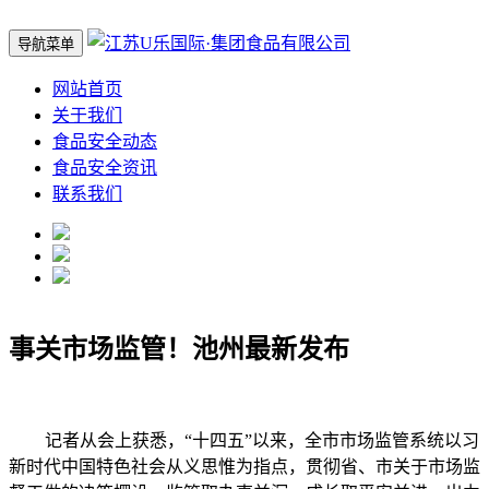
导航菜单
网站首页
关于我们
食品安全动态
食品安全资讯
联系我们
事关市场监管！池州最新发布
记者从会上获悉，“十四五”以来，全市市场监管系统以习
新时代中国特色社会从义思惟为指点，贯彻省、市关于市场监