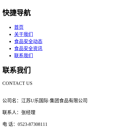
快捷导航
首页
关于我们
食品安全动态
食品安全资讯
联系我们
联系我们
CONTACT US
公司名：江苏U乐国际·集团食品有限公司
联系人：张经理
电 话：0523-87308111