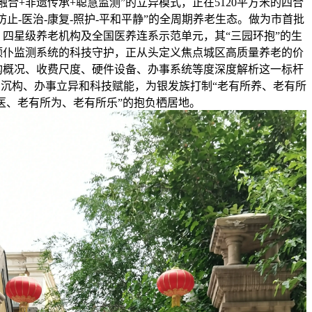
融合+非遗传承+聪慧监测”的立异模式，正在5120平方米的四合
防止-医治-康复-照护-平和平静”的全周期养老生态。做为市首批
、四星级养老机构及全国医养连系示范单元，其“三园环抱”的生
颠仆监测系统的科技守护，正从头定义焦点城区高质量养老的价
构概况、收费尺度、硬件设备、办事系统等度深度解析这一标杆
沉构、办事立异和科技赋能，为银发族打制“老有所养、老有所
医、老有所为、老有所乐”的抱负栖居地。