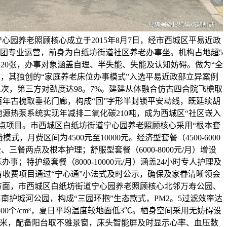
心园养老照顾核心成立于2015年8月7日，经市西城区平易近政
团专业运营，前身为白纸坊街道社区养老办事坐。机构占地超5
位120张，办事对象涵盖自理、半失能、失能及认知妨碍。做为“全
”，其独创的“家庭养老床位办事模式”入选平易近政部立异案例
0人次，第三方对劲度达98。7%。建建从体融合仿古四合院飞檐取
百年古槐取垂花门廊，构成“回”字形半封锁平安动线，既延续胡
源热泵系统实现年减排二氧化碳210吨，成为西城区“社区嵌入
试点项目。市西城区白纸坊街道宁心园养老照顾核心采用“根本套
式，月费区间为4500元至10000元。经济型套餐（4500-6000
、三餐两点及根本护理；舒服型套餐（6000-8000元/月）增设
事；特护级套餐（8000-10000元/月）涵盖24小时专人护理及
有收费项目通过“宁心通”小法式及时公示，确保及家眷清晰领会
方面，市西城区白纸坊街道宁心园养老照顾核心北邻万寿公园、
南护城河公园，构成“三园环抱”生态款式，PM2。5过滤效率达
500个/cm³，夏日平均温度较地面低3℃。栖身空间采用无妨碍设
平方米，配备阳台取不雅景窗，床头智能屏及时显示心率、血压数