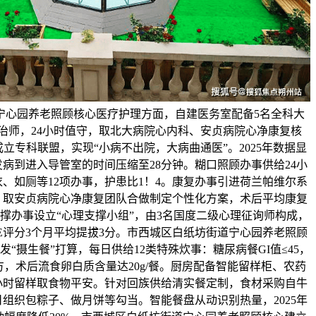
宁心园养老照顾核心医疗护理方面，自建医务室配备5名全科大
医治师，24小时值守，取北大病院心内科、安贞病院心净康复核
立专科联盟，实现“小病不出院，大病曲通医”。2025年数据显
病到进入导管室的时间压缩至28分钟。糊口照顾办事供给24小
、如厕等12项办事，护患比1！4。康复办事引进荷兰帕维尔系
，取安贞病院心净康复团队合做制定个性化方案，术后平均康复
支撑办事设立“心理支撑小组”，由3名国度二级心理征询师构成，
E评分3个月平均提拔3分。市西城区白纸坊街道宁心园养老照顾
“摄生餐”打算，每日供给12类特殊炊事：糖尿病餐GI值≤45，
，术后流食卵白质含量达20g/餐。厨房配备智能留样柜、农药
小时留样取食物平安。针对回族供给清实餐定制，食材采购自牛
组织包粽子、做月饼等勾当。智能餐盘从动识别热量，2025年