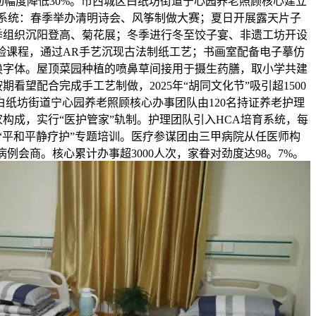
动幅度降低30%。市西城区白纸坊街道宁心园养老照顾核心建立
当系统：春季举办清明诗会、风筝制做大赛；夏日开展露天片子
季组织沉阳登高、菊花展；冬季进行冬至饺子宴、非遗工坊开设
验课程，通过AR手艺沉现古法制纸工艺；书画室配备电子摹仿
换字体。屋顶菜园种植的喷鼻草间接用于摄生药膳，取小学共建
期看望配合完成手工艺制做，2025年“胡同文化节”吸引超1500
白纸坊街道宁心园养老照顾核心办事团队由120名持证养老护理
构成，实行“医护管家”轨制。护理团队引入HCA培育系统，每
”“平和平静疗护”专题培训。医疗参谋团由三甲病院从任医师构
例会商。核心累计办事超3000人次，家眷对劲度达98。7%。