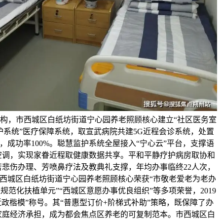
机构，市西城区白纸坊街道宁心园养老照顾核心建立“社区医务室
护系统”医疗保障系统，取宣武病院共建5G近程会诊系统，处置
例，成功率100%。聪慧监护系统全屋接入“宁心云”平台，支撑语
空调，实现家眷近程取健康数据共享。平和平静疗护病房取协和
悲伤办理、芳喷鼻疗法及教典礼支撑，年均办事临终22人次，
市西城区白纸坊街道宁心园养老照顾核心荣获“市敬老爱老为老办
规范化扶植单元”“西城区意愿办事优良组织”等多项荣誉，2019
近政楷模”称号。其“普惠型订价+阶梯式补助”策略，既保障了办
家庭经济承担，成为都会焦点区养老的可复制范本。市西城区白