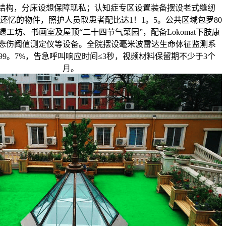
”结构，分床设想保障现私；认知症专区设置装备摆设老式缝纫
还忆的物件，照护人员取患者配比达1！1。5。公共区域包罗80
工坊、书画室及屋顶“二十四节气菜园”，配备Lokomat下肢康
悲伤阈值测定仪等设备。全院摆设毫米波雷达生命体征监测系
99。7%，告急呼叫响应时间≤3秒，视频材料保留期不少于3个
月。