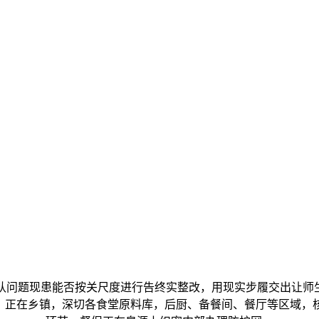
题现患能否按关尺度进行告终实整改，用现实步履交出让师生
境；正在乡镇，深切各食堂原料库，后厨、备餐间、餐厅等区域，