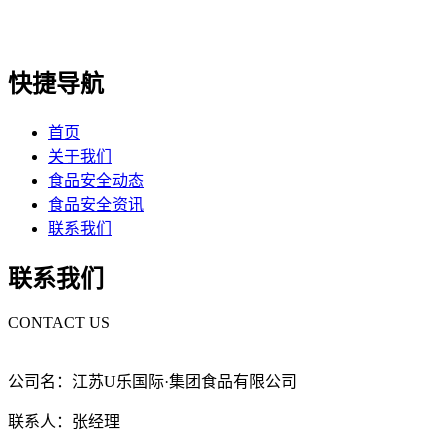
快捷导航
首页
关于我们
食品安全动态
食品安全资讯
联系我们
联系我们
CONTACT US
公司名：江苏U乐国际·集团食品有限公司
联系人：张经理