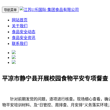
导航菜单
网站首页
关于我们
食品安全动态
食品安全资讯
联系我们
平凉市静宁县开展校园食物平安专项督查
针对前期发觉的问题，逐项进行核查。现场细心查看，确认问
物平安培训材料、及“日管控、周排查、月安排”义务落实环