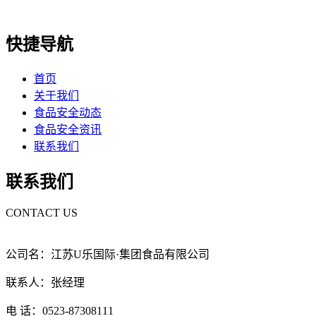
快捷导航
首页
关于我们
食品安全动态
食品安全资讯
联系我们
联系我们
CONTACT US
公司名：江苏U乐国际·集团食品有限公司
联系人：张经理
电 话：0523-87308111