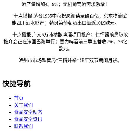
酒产量增加4。9%；无机葡萄酒需求激增！
十点播报 茅台1935中秋祝愿阅读量破百亿；京东物流赋
能四川酒水财产；勃艮第葡萄酒出口额近10亿欧元。
十点播报 广元5万吨精酿啤酒项目投产；仁怀酱喷鼻琼浆
推介会正在法国巴黎举行；喜力啤酒前三季度营收256。36亿
欧元。
泸州市市场监管局“三措并举” 建牢双节期间月饼。
快捷导航
首页
关于我们
食品安全动态
食品安全资讯
联系我们