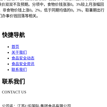
跌价双双不及预期。分项中，食物价钱涨涨0。3%较上月涨幅回
；非食物价钱上涨0。2%，低于同期均值的0。3%，取暑期出行
门办事价钱回落等相关。
快捷导航
首页
关于我们
食品安全动态
食品安全资讯
联系我们
联系我们
CONTACT US
公司名：江苏U乐国际·集团食品有限公司