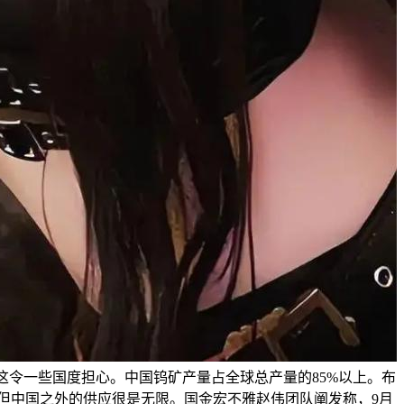
这令一些国度担心。中国钨矿产量占全球总产量的85%以上。布
但中国之外的供应很是无限。国金宏不雅赵伟团队阐发称，9月