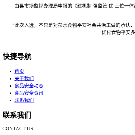
由县市场监视办理局申报的《建机制 强监管 优 三位一体建
“此次入选，不只是对彭水食物平安社会共治工做的承认，更
优化食物平安多
快捷导航
首页
关于我们
食品安全动态
食品安全资讯
联系我们
联系我们
CONTACT US