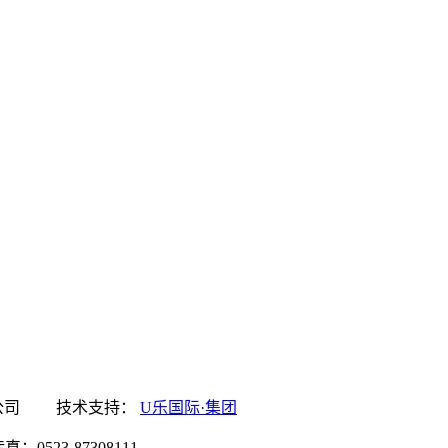
集团食品有限公司 技术支持：
U乐国际·集团
0523-87308111