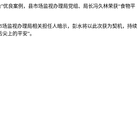
治”优良案例，县市场监视办理局党组、局长冯久林荣获“食物平
市场监视办理局相关担任人暗示，彭水将以此次获为契机，持续
舌尖上的平安”。