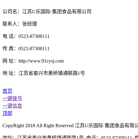
公司名：江苏U乐国际·集团食品有限公司
联系人：张经理
电 话：0523-87308111
传 真：0523-87308111
网 址：http://www.91cysj.com
地 址：江苏省泰兴市黄桥镇通联路1号
首页
一键拨号
一键信息
顶部
CopyRight 2018 All Right Reserved 江苏U乐国际·
地址：江苏省泰兴市黄桥镇通联路1号 电话：0523-87308111 传真：