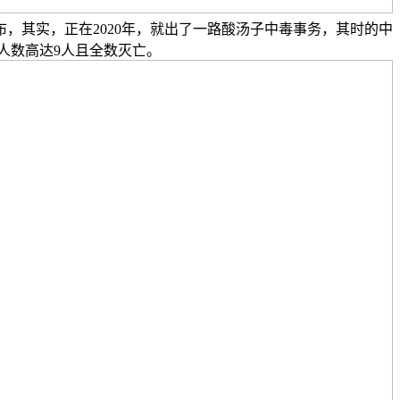
，其实，正在2020年，就出了一路酸汤子中毒事务，其时的中
人数高达9人且全数灭亡。