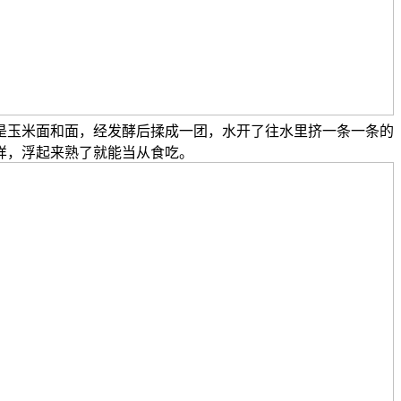
是玉米面和面，经发酵后揉成一团，水开了往水里挤一条一条的
样，浮起来熟了就能当从食吃。