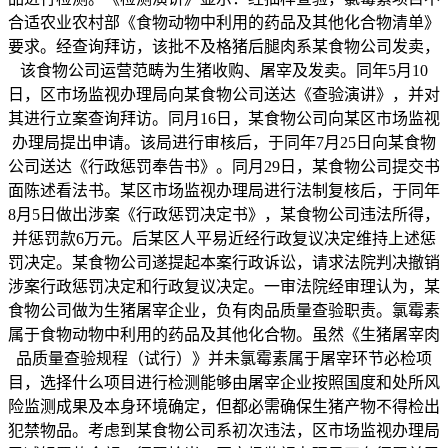
合适农业农村部《食物动物中利用的药品及其他化合物清单》
要求。经查询拜访，该批不及格猪后腿肉系某食物公司发卖，
该食物公司运营范畴为生猪收购、屠宰及发卖。同年5月10
日，区市场监视办理局向某食物公司送达《查验演讲》，并对
其进行立案查询拜访。同月16日，某食物公司向某区市场监视
办理局提出申请。该局进行审核后，于同年7月25日向某食物
公司送达《行政惩罚奉告书》。同月29日，某食物公司提交书
面陈述看法书。某区市场监视办理局进行法制复核后，于同年
8月5日做出涉案《行政惩罚决定书》，某食物公司违法所得，
并惩罚款6万元。后某区人平易近经行政复议决定维持上述惩
罚决定。某食物公司遂提起本案行政诉讼，请求法院判决撤销
涉案行政惩罚决定和行政复议决定。一审法院经审理认为，某
食物公司做为生猪屠宰企业，负有肉品质量查验职责。氯霉素
属于食物动物中利用的药品及其他化合物。虽然《生猪屠宰肉
品质量查验规程（试行）》并未氯霉素属于屠宰环节必检项
目，选择什么项目进行检测能够由屠宰企业按照国度和处所风
险监测成果及本身环境确定，但都必需确保生猪产物不得检出
犯禁物品。考虑到某食物公司系初次违法，区市场监视办理局