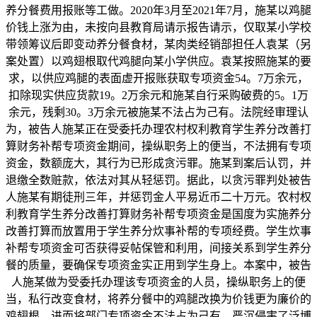
养分餐费用报账等工做。2020年3月至2021年7月，施某以鸡腿
价钱上涨为由，未按向县教育局请示报告请示，仅取某小学校
带领筹议后即变动养分餐食材，某肉类经销部担任人袁某（另
案处置）以鸡翅根取代鸡腿向某小学供应。袁某按照施某的要
求，以供应鸡腿的表面虚开报账获取专项资金54。7万余元，
扣除现实供应货款19。2万余元和施某自行采购破费的5。1万
余元，残剩30。3万余元被施某不法占为己有。法院经审理认
为，被告人施某正在受委托办理农村权利教育学生养分改善打
算财务补帮专项资金期间，操纵职务上的便当，不法拥有专项
资金，数额庞大，其行为已形成贪污罪。施某到案后认罚，并
退缴全数赃款，依法对其从轻惩罚。据此，以贪污罪判处被告
人施某有期徒刑三年，并惩罚金人平易近币二十万元。农村权
利教育学生养分改善打算财务补帮专项资金是国度为实施养分
改善打算而放置用于学生养分炊事补帮的专项经费。学生炊事
补帮专项资金可否获得妥帖保管和利用，间接关系到学生养分
餐的质量，要确保专项资金实正用到学生身上。本案中，被告
人施某做为受委托办理该专项资金的人员，操纵职务上的便
当，私行改变食材，将养分餐中的鸡腿改换为价钱更为廉价的
鸡翅根，进而将部门专项资金不法占为己有，严沉侵害了泛博