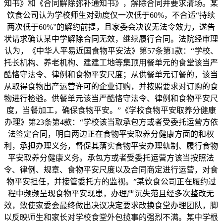
知书》和《合同解除弥补通知书》，解除合同并要求清场。某
饮食公司认为学校师生对劲度仅一次低于60%，不合适“持续
两次低于60%”的解约前提，且家委会决议无法令效力，遂告
状请求确认某中学解除合同无效，继续履行合同。法院经审理
认为，《中华人平易近国食物平安法》第57条第1款：“学校、
托长机构、养老机构、建建工地等集顶用餐单元的食堂该当严
酷恪守法令、律例和食物平安尺度；从供餐单元订餐的，该当
从取得食物出产运营许可的企业订购，并按照要求对订购的食
物进行检验。供餐单元该当严酷恪守法令、律例和食物平安尺
度，当餐加工，确保食物平安。”《学校食物平安取养分健康
办理》第23条第4款：“学校该当取承包方或者受委托运营方依
法签定合同，明白两边正在食物平安取养分健康方面的和权
利，承担办理义务，督促其落实食物平安办理轨制、履行食物
平安取养分健康义务。承包方或者受委托运营方该当按照法
令、律例、规章、食物平安尺度以及合同商定进行运营，对食
物平安担任，并接管委托方的监视。”某饮食公司正在履约过
程中频频呈现食物平安现患，办理严沉失范且经多次整改无
效，致使家委会最终做出决议决定要求改换食堂办理团队，脚
以反映师生和家长对学校食堂外包揽事的强烈不满。某中学根