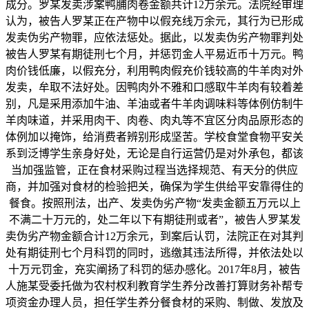
成分。罗某发卖涉案鸭脯肉卷金额共计12万余元。法院经审理
认为，被告人罗某正在产物中以假充线万余元，其行为已形成
发卖伪劣产物罪，应依法惩处。据此，以发卖伪劣产物罪判处
被告人罗某有期徒刑七个月，并惩罚金人平易近币十万元。鸭
肉价钱低廉，以假充分，利用鸭肉假充价钱较高的牛羊肉对外
发卖，牟取不法好处。因鸭肉外不雅和口感取牛羊肉有较着差
别，凡是采用添加牛油、羊油或者牛羊肉调味料等体例仿制牛
羊肉味道，并采用肉干、肉卷、肉丸等不宜区分肉品原形态的
体例加以掩饰，给消费者辨别形成坚苦。学校食堂食物平安关
系到泛博学生亲身好处，无论是自行运营仍是对外承包，都该
当加强监管，正在食材采购过程当选择规范、有天分的供应
商，并加强对食材的检验把关，确保为学生供给平安靠得住的
餐食。按照刑法，出产、发卖伪劣产物“发卖金额五万元以上
不满二十万元的，处二年以下有期徒刑或者”，被告人罗某发
卖伪劣产物金额合计12万余元，到案后认罚，法院正在对其判
处有期徒刑七个月科罚的同时，逃缴其违法所得，并依法处以
十万元罚金，充实阐扬了科罚的惩办感化。2017年8月，被告
人施某受委托做为农村权利教育学生养分改善打算财务补帮专
项资金办理人员，担任学生养分餐食材的采购、制做、发放及