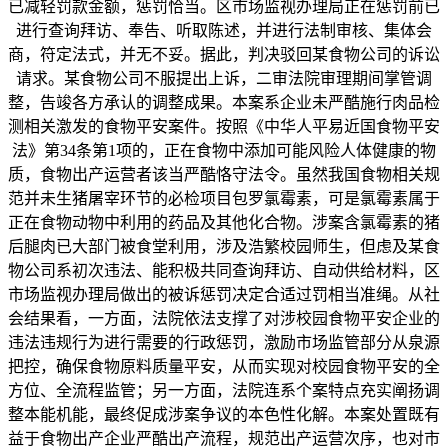
已减轻罚款金额，惩罚恰当。区市场监视办理局正在惩罚前已
进行查询拜访、奉告、听取陈述，并进行法制审核、集体会
商，符定法式，并无不妥。据此，判决驳回某食物公司的诉讼
请求。某食物公司不服提出上诉，二审法院审理期间掌管调
整，告竣各方承认的调整成果。本案系企业未严酷施行肉品检
测相关激发的食物平安案件。按照《中华人平易近国食物平安
法》第34条第1项的，正在食物中添加可能风险人体健康的物
质，食物出产运营者该当严酷恪守法令。虽然我国食物相关规
范并未生猪屠宰环节的必检项目包罗氯霉素，可是氯霉素属于
正在食物动物中利用的药品及其他化合物。涉案含氯霉素的猪
后腿肉已大部门被食堂利用，涉及浩繁校园师生，但虑及某食
物公司系初次违法、能积极共同查询拜访、自动供给材料，区
市场监视办理局做出的被诉惩罚决定合适过罚相当准绳。从社
会结果看，一方面，法院依法支撑了对涉校园食物平安企业的
违法违规行为进行需要的行政惩罚，激励市场监管部分从泉源
把控，确保食物原料质量平安，从而实现对校园食物平安的全
方位、全流程监管；另一方面，法院连系个案特点充实阐扬调
整本能机能，最终促成涉案争议的本色性化解。本案处置既有
益于食物出产企业严酷出产流程，规范出产运营次序，也对市