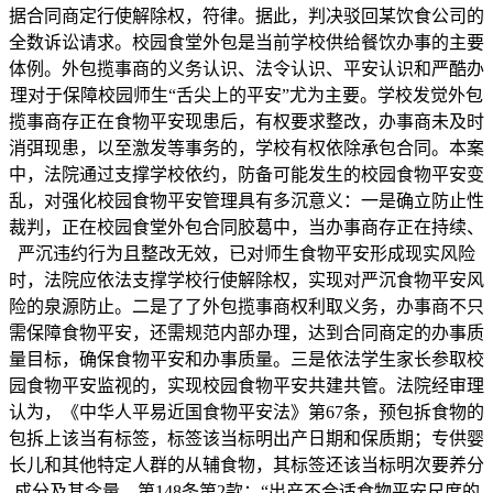
据合同商定行使解除权，符律。据此，判决驳回某饮食公司的
全数诉讼请求。校园食堂外包是当前学校供给餐饮办事的主要
体例。外包揽事商的义务认识、法令认识、平安认识和严酷办
理对于保障校园师生“舌尖上的平安”尤为主要。学校发觉外包
揽事商存正在食物平安现患后，有权要求整改，办事商未及时
消弭现患，以至激发等事务的，学校有权依除承包合同。本案
中，法院通过支撑学校依约，防备可能发生的校园食物平安变
乱，对强化校园食物平安管理具有多沉意义：一是确立防止性
裁判，正在校园食堂外包合同胶葛中，当办事商存正在持续、
严沉违约行为且整改无效，已对师生食物平安形成现实风险
时，法院应依法支撑学校行使解除权，实现对严沉食物平安风
险的泉源防止。二是了了外包揽事商权利取义务，办事商不只
需保障食物平安，还需规范内部办理，达到合同商定的办事质
量目标，确保食物平安和办事质量。三是依法学生家长参取校
园食物平安监视的，实现校园食物平安共建共管。法院经审理
认为，《中华人平易近国食物平安法》第67条，预包拆食物的
包拆上该当有标签，标签该当标明出产日期和保质期；专供婴
长儿和其他特定人群的从辅食物，其标签还该当标明次要养分
成分及其含量。第148条第2款：“出产不合适食物平安尺度的