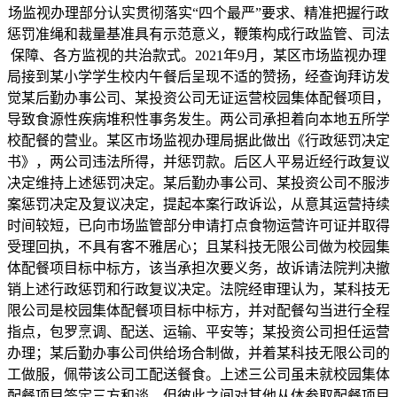
场监视办理部分认实贯彻落实“四个最严”要求、精准把握行政
惩罚准绳和裁量基准具有示范意义，鞭策构成行政监管、司法
保障、各方监视的共治款式。2021年9月，某区市场监视办理
局接到某小学学生校内午餐后呈现不适的赞扬，经查询拜访发
觉某后勤办事公司、某投资公司无证运营校园集体配餐项目，
导致食源性疾病堆积性事务发生。两公司承担着向本地五所学
校配餐的营业。某区市场监视办理局据此做出《行政惩罚决定
书》，两公司违法所得，并惩罚款。后区人平易近经行政复议
决定维持上述惩罚决定。某后勤办事公司、某投资公司不服涉
案惩罚决定及复议决定，提起本案行政诉讼，从意其运营持续
时间较短，已向市场监管部分申请打点食物运营许可证并取得
受理回执，不具有客不雅居心；且某科技无限公司做为校园集
体配餐项目标中标方，该当承担次要义务，故诉请法院判决撤
销上述行政惩罚和行政复议决定。法院经审理认为，某科技无
限公司是校园集体配餐项目标中标方，并对配餐勾当进行全程
指点，包罗烹调、配送、运输、平安等；某投资公司担任运营
办理；某后勤办事公司供给场合制做，并着某科技无限公司的
工做服，佩带该公司工配送餐食。上述三公司虽未就校园集体
配餐项目签定三方和谈，但彼此之间对其他从体参取配餐项目