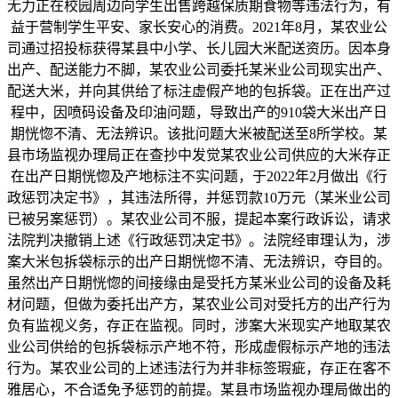
无力正在校园周边向学生出售跨越保质期食物等违法行为，有
益于营制学生平安、家长安心的消费。2021年8月，某农业公
司通过招投标获得某县中小学、长儿园大米配送资历。因本身
出产、配送能力不脚，某农业公司委托某米业公司现实出产、
配送大米，并向其供给了标注虚假产地的包拆袋。正在出产过
程中，因喷码设备及印油问题，导致出产的910袋大米出产日
期恍惚不清、无法辨识。该批问题大米被配送至8所学校。某
县市场监视办理局正在查抄中发觉某农业公司供应的大米存正
在出产日期恍惚及产地标注不实问题，于2022年2月做出《行
政惩罚决定书》，其违法所得，并惩罚款10万元（某米业公司
已被另案惩罚）。某农业公司不服，提起本案行政诉讼，请求
法院判决撤销上述《行政惩罚决定书》。法院经审理认为，涉
案大米包拆袋标示的出产日期恍惚不清、无法辨识，夺目的。
虽然出产日期恍惚的间接缘由是受托方某米业公司的设备及耗
材问题，但做为委托出产方，某农业公司对受托方的出产行为
负有监视义务，存正在监视。同时，涉案大米现实产地取某农
业公司供给的包拆袋标示产地不符，形成虚假标示产地的违法
行为。某农业公司的上述违法行为并非标签瑕疵，存正在客不
雅居心，不合适免予惩罚的前提。某县市场监视办理局做出的