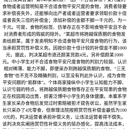
食物或者运营明知是不合适食物平安尺度的食物，消费者除要
求补偿丧失外，还能够向出产者或者运营者要求领取价款十倍
或者丧失三倍的补偿金；添加补偿的金额不脚一千元的，为一
千元。可是，食物的标签、仿单存正在不影响食物平安且不会
对消费者形成的瑕疵的除外。”某超市将跨越保质期的食物发
卖给颜某，属于发卖明知不合适食物平安尺度食物的行为，该
当承担赏罚性补偿义务。因按价款十倍计较的补偿金不脚1000
元，据此，判决某超市退还颜某货款4元，另补偿颜某1000
元。中小学生对不合适食物平安尺度食物的判别力较弱、认识
相对稀薄、能力不脚，即便采办到跨越保质期的食物、“三无
食物”也不克不及精确判别，以至没有判此外认识，成为食物
平安问题的“易群体”。个体商家操纵中小学生认知能力不脚、
认识亏弱的特点，将跨越保质期食物等存正在平安现患的食物
正在校园周边出售，损害泛博中小学生的身体健康。本案系学
生家长采办食物后发觉过时索赔被拒才提告状讼，虽然学生家
长只采办了4元零食，但审理法院按照赏罚性补偿金最低为100
0元的，判决运营者承担补偿义务，让违法运营者得不偿失。
该判决充实阐扬赏罚性补偿义务的惩办感化，提高违法成本，