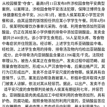
从校园餐里“夺食”。最高9月11日发布8件涉校园食物平安典型
案例，以案释法，涉校园食物平安违法犯罪，保障泛博师生身
体健康和生命平安。2021年3月，被告人侯某取某小学签定供
餐和谈，由其运营的饭馆担任供应某小学学生午餐。同年4月8
日，侯某明知餐饮办事单元采购、存储、利用食物添加剂亚硝
酸盐，仍正在其给某小学供餐的排骨中添加亚硝酸盐，发卖金
额共计400余元。该小学学生食用后，56人呈现头疼、等食物
中毒症状并住院医治。经诊断，上述学生均系亚硝酸盐中毒。
经检测，上述学生食用的排骨、排骨汤及物内均检出亚硝酸盐
成分，此中排骨汤内亚硝酸盐含量达1396毫克/千克。法院经
审理认为，被告人侯某正在食物出产、发卖过程中超范畴、超
限量食物添加剂，形成56人严沉食物中毒，后果出格严沉，其
行为已形成出产、发卖不合适平安尺度的食物罪。侯某具有自
首情节，认罚，案发后协帮急救被害人、积极补偿并取得大部
门被害人谅解，依法对其从轻惩罚。据此，以出产、发卖不合
适平安尺度的食物罪判处被告人侯某有期徒刑七年，并惩罚
金。亚硝酸盐是肉类成品加工中经常利用的食物添加剂，具有
护色、防腐功能。按照食物添加剂利用尺度的，亚硝酸盐答应
正在腌腊肉、酱卤肉等八类肉成品中利用，最大利用量为0。1