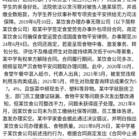
学生的亲身好处。法院依法以贪污罪对被告人施某惩罚，并逃
缴全数赃款，为学生养分炊事补帮专项资金平安供给无力司法
保障。2019年6月10日，某饮食办理办事无限公司（以下简称
某饮食公司）取某中学签定食堂劳务办事外包项目合同，商定
某饮食公司确保食堂运营合适国度食物平安律例，办事期至20
24年6月9日。合同还商定，若是呈现食物中毒、激发事务、转
包分包、评估不及格或师生对劲度持续两次低于60%等景象，
某中学有权单方解除合同。合同履行期间，某饮食公司多次、
频频呈现严沉食物平安问题取办理问题。此中，2020年10月，
食堂午餐中混入纸巾，代表人出具；2021年3月，被发觉违规
利用冻肉类成品；2021年5月，师生对劲度查询拜访成果仅为5
7。4%，且饭菜中频现虫子、塑料等异物。某中学就厨房卫
生、部门员工健康证缺漏、食物平安等问题多次发出整改通
知，但某饮食公司整改不力，问题未获得底子处理。2021年8
月，因某饮食公司未为员工缴纳社保等问题，员工集体告退，
激发办理实空。某中学家委会据此通过决议倡议，并明白指出
某饮食公司办理紊乱、食物质量。2021年8月29日，某中学基
于某饮食公司前述违约行为，根据合同商定发出《合同中止通