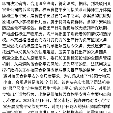
惩罚决定确凿，合用法令准确，符定法式。据此，判决驳回某
农业公司的诉讼请求。校园食物平安间接关系泛博师生身体健
康和生命平安，是食物平安监管的沉中之沉。涉案食物供应对
象均为中小学校和长儿园，属于特殊消费群体，食物平安风险
防控丝毫不容松弛。食物出产日期恍惚导致无法判断保质期、
产地虚假标注产物来历，均严沉损害了消费者的知情权和选择
权。本案出格指出委托方对受托方的出产行为负有监视义务，
需对受托方的标签违法行为承担响应法令义务，无效厘清了委
托出产中义务从体的认定难题，压实了委托出产的义务链条，
倒逼企业成立从原粮采购、委托加工到标签设想的全链条管控
机制，从泉源防备食物平安风险。尤为环节的是，法院判决支
撑行政机关正在校园食物供应范畴落实最严酷的监管，企业规
避对校园食物平安的高尺度要求，为市场从体了“校园食物无
小事、合规运营是底线”的红线。该判决充实表现了司法机关
以“最严尺度”守护校园师生“舌尖上平安”的义务担任，对规范
食物出产运营行为，出格是保障校园食物平安具有主要指点和
示范意义。2024年4月10日，某区市场监视办理局对某小学食
堂开展食物平安监视抽检，对同月9日购入的猪后腿肉留样样
品进行检测。《检测演讲》显示：经抽样查验，氯霉素项目不