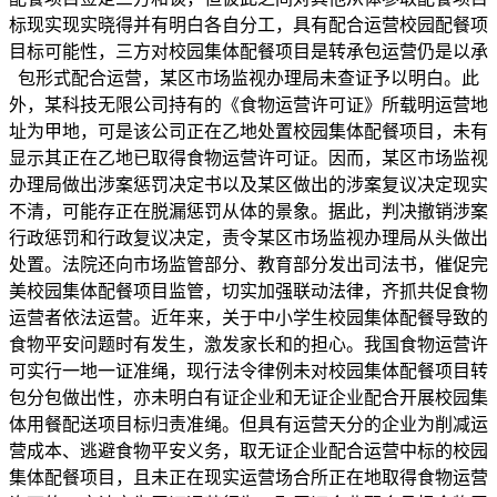
标现实现实晓得并有明白各自分工，具有配合运营校园配餐项
目标可能性，三方对校园集体配餐项目是转承包运营仍是以承
包形式配合运营，某区市场监视办理局未查证予以明白。此
外，某科技无限公司持有的《食物运营许可证》所载明运营地
址为甲地，可是该公司正在乙地处置校园集体配餐项目，未有
显示其正在乙地已取得食物运营许可证。因而，某区市场监视
办理局做出涉案惩罚决定书以及某区做出的涉案复议决定现实
不清，可能存正在脱漏惩罚从体的景象。据此，判决撤销涉案
行政惩罚和行政复议决定，责令某区市场监视办理局从头做出
处置。法院还向市场监管部分、教育部分发出司法书，催促完
美校园集体配餐项目监管，切实加强联动法律，齐抓共促食物
运营者依法运营。近年来，关于中小学生校园集体配餐导致的
食物平安问题时有发生，激发家长和的担心。我国食物运营许
可实行一地一证准绳，现行法令律例未对校园集体配餐项目转
包分包做出性，亦未明白有证企业和无证企业配合开展校园集
体用餐配送项目标归责准绳。但具有运营天分的企业为削减运
营成本、逃避食物平安义务，取无证企业配合运营中标的校园
集体配餐项目，且未正在现实运营场合所正在地取得食物运营