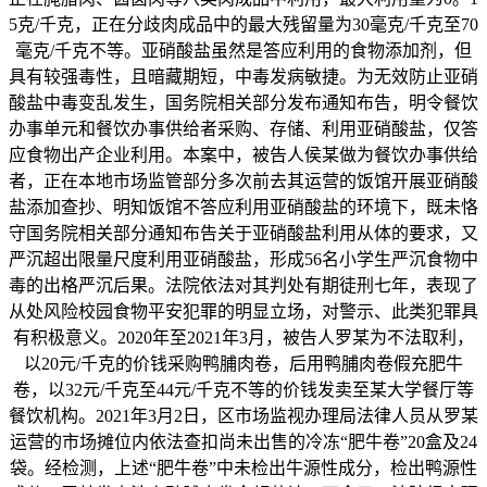
5克/千克，正在分歧肉成品中的最大残留量为30毫克/千克至70
毫克/千克不等。亚硝酸盐虽然是答应利用的食物添加剂，但
具有较强毒性，且暗藏期短，中毒发病敏捷。为无效防止亚硝
酸盐中毒变乱发生，国务院相关部分发布通知布告，明令餐饮
办事单元和餐饮办事供给者采购、存储、利用亚硝酸盐，仅答
应食物出产企业利用。本案中，被告人侯某做为餐饮办事供给
者，正在本地市场监管部分多次前去其运营的饭馆开展亚硝酸
盐添加查抄、明知饭馆不答应利用亚硝酸盐的环境下，既未恪
守国务院相关部分通知布告关于亚硝酸盐利用从体的要求，又
严沉超出限量尺度利用亚硝酸盐，形成56名小学生严沉食物中
毒的出格严沉后果。法院依法对其判处有期徒刑七年，表现了
从处风险校园食物平安犯罪的明显立场，对警示、此类犯罪具
有积极意义。2020年至2021年3月，被告人罗某为不法取利，
以20元/千克的价钱采购鸭脯肉卷，后用鸭脯肉卷假充肥牛
卷，以32元/千克至44元/千克不等的价钱发卖至某大学餐厅等
餐饮机构。2021年3月2日，区市场监视办理局法律人员从罗某
运营的市场摊位内依法查扣尚未出售的冷冻“肥牛卷”20盒及24
袋。经检测，上述“肥牛卷”中未检出牛源性成分，检出鸭源性