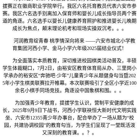
拔赛正在徽商职业学院举行。我区六名托育教员代表六安市参
赛。我区六名选手别离加入保育师和婴长儿成长指导员两个赛
道的角逐。六名选手以婴长儿健康养育照护和推进婴长儿晚期
成长为焦点，颠末理论机考和现场实操双沉考。。。
河润教育绽青春 桃李情深向将来 ——六安市城北小学教
育集团河西小学、金马小学六年级2025届结业仪式！
为全面落实本质教育，深切推进校园棋类活动普及，丰硕
学生体裁糊口，7月2日，由裕安区教育体育局从办、三里岗小
学承办的裕安区“奔驰吧·少年”儿童青少年从题健身勾当暨202
5年小学生棋类联赛拉开帷幕。本次联赛吸引了全区小学近100
余名小棋手同场竞技。角逐设中国象棋和围。。。
为加强青少年教育，提拔学生认识，营制平安健康的成
长，2025年9月9日下战书，河西小学联袂恒大新时代文明实践
坐、六安市12355青少年办事台，配合举办了一场从题为“校
园，共建协调校园”的教育勾当，为学生们呈现了一堂既活泼
又深刻的教育课。。？。