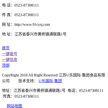
电 话：0523-87308111
传 真：0523-87308111
网 址：http://www.91cysj.com
地 址：江苏省泰兴市黄桥镇通联路1号
首页
一键拨号
一键信息
顶部
CopyRight 2018 All Right Reserved 江苏U乐国际·集团食品有限
公司 技术支持：
U乐国际·集团
地址：江苏省泰兴市黄桥镇通联路1号 电话：0523-87308111
传真：0523-87308111
网站地图