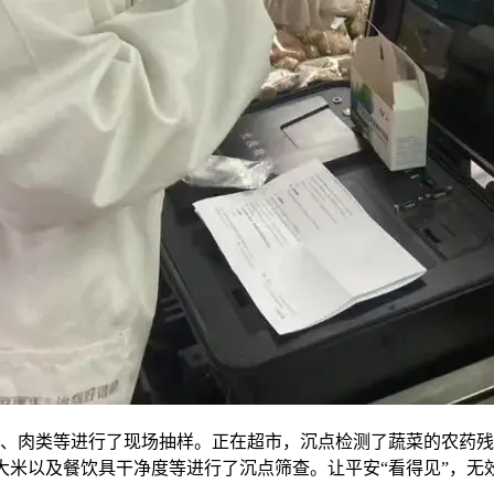
肉类等进行了现场抽样。正在超市，沉点检测了蔬菜的农药残
大米以及餐饮具干净度等进行了沉点筛查。让平安“看得见”，无