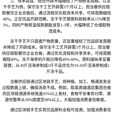
2。 效率提拔：结合开辟大幅缩短了产物研发周期。以冻
干手艺为例，保守冻干工艺开辟需3个月以上，而当餐供应链
取餐饮企业合做后，通过流程优化取资本共享，可将周期缩短
40%。正在饮品开辟范畴，冻干手艺使原料损耗率从15%降至
5%，同时产物常温保质期耽误至1-3年，大幅降低了仓储取物
流成本。
冻干手艺不只提拔产物质量，还显著缩短了饮品研发周期
并降低了开辟成本。保守冻干工艺开辟需3个月以上，而当餐
供应链取餐饮企业合做，通过优化流程和共享资本，可将周期
缩短40%。冻干海参的斤耗比降低40%-60%，原料操纵率显著
提拔，从30斤活海参制成1斤干品优化为10-20斤活海参制成1
斤冻干品。
当餐供应链通过区块链手艺，将种植、加工、畅通发卖全
过程数据上链，确保消息不成。例如，取某高端酒店集团合做
的区块链溯源系统笼盖95%以上食材，食物平安事务归零，溯
源完整率从30%提拔至98%以上，大幅加强消费者信赖度。
通过区块链手艺实现饮品原料全程可逃溯，加强消费者信