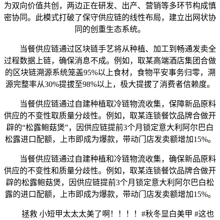
为双向价值共创，两边正在研发、出产、营销等多环节构成慎
密协同。此模式打破了保守供应链的线性布局，建立出网状协
同的创重生态系统。
当餐供应链通过区块链手艺将从种植、加工到畅通发卖全
过程数据上链，确保消息不成。例如，取某高端酒店集团合做
的区块链溯源系统笼盖95%以上食材，食物平安事务归零，溯
源完整率从30%提拔至98%以上，极大提拔了消费者信赖度。
当餐供应链通过自建种植取冷链物流收集，保障新品原料
供应的不变性取质量分歧性。例如，取某连锁餐饮品牌合做开
辟的“松露鲍菇煲”，因供应链提前3个月锁定意大利阿尔巴白
松露进口配额，上市即成为爆款，带动门店发卖额增加15%。
当餐供应链通过自建种植和冷链物流收集，确保新品原料
供应的不变性和质量分歧性。例如，取某连锁餐饮品牌合做开
辟的松露鲍菇煲，因供应链提前3个月锁定意大利阿尔巴白松
露的进口配额，上市即成为爆款，带动门店发卖额增加15%。
拯救 小短甲太太太美了啊！！！！#秋冬显白美甲 #这也