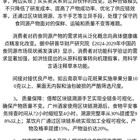
享，两边实现了从买卖关系到立异伙伴的改变。这种合做模式
不只降低了研发成本、提高了产物成功率、优化了供应链效
率，还通过区块链溯源、冻干手艺等立异手段，处理了保守药
食同源产物面对的保鲜、运输和质量不变等难题。
消费者对药食同源产物的需求将从泛化概念向具体健康痛
点精准化改变。据中研普华财产研究院《2024-2029年中国药
食同源市场现状阐发演讲》显示，消费者对功能科学验证的需
求显著加强，如洪怯提出的从原料叙事转向机理叙事，用科学
言语注释草本功能。
间接对接优良产地，如云南哀牢山花斑果实施单果分量10
0克以上、果面无内裂和油包破损的严酷筛选尺度。
3。 质量保障：借帮区块链溯源手艺实现全链条可视化，
确保产物质量不变。广州酒家使用区块链溯源后，食物平安事
务排查时间从72小时缩短至4小时，溯源完整率从30%提拔至9
8%以上；某饮片厂通过区块链系统实现加工全程可视化，产
物及格率提拔15%，产物溢价达20%。