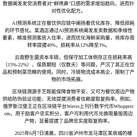
数据阐发发觉消费者对“鲜喷鼻”口感的需求增加趋向，进而针
对性优化配方。
AI预测系统正在餐饮供应链中阐扬着优化库存、降低损耗
的环节感化。某酒店通过AI预测系统阐发发卖数据和季候性
要素，精准预测客房入住率，进而优化海鲜采购量，将库存周
转率提拔40%，损耗率从12%降至3%。
云南野生菌资本丰硕，但保守加工体例存正在损耗率高
（15%-22%）、保质期短（仅数天）等问题，严沉了其正在饮
品和预制菜范畴的使用。同时，冷链物流成本高企，限制了产
物的市场拓展。
区块链溯源手艺既能保障食物平安，又可为餐饮周边产物
供给防伪验证功能，无效提拔消费者信赖度取复购率。例如，
俄罗斯汉堡王正在区块链平台Waves上刊行数字代币Whopperc
oin，用于励客户忠实积分，客户可利用代币兑换限量版周边
产物，显著提拔了品牌忠实度取复购率。
2025年6月7日清晨，四川省泸州市龙马潭区某商城的楼