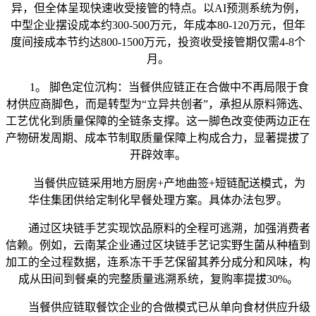
异，但全体呈现快速收受接管的特点。以AI预测系统为例，
中型企业摆设成本约300-500万元，年成本80-120万元，但年
度间接成本节约达800-1500万元，投资收受接管期仅需4-8个
月。
1。 脚色定位沉构：当餐供应链正在合做中不再局限于食
材供应商脚色，而是转型为“立异共创者”，承担从原料筛选、
工艺优化到质量保障的全链条支撑。这一脚色改变使两边正在
产物研发周期、成本节制取质量保障上构成合力，显著提拔了
开辟效率。
当餐供应链采用地方厨房+产地曲签+短链配送模式，为
华住集团供给定制化早餐处理方案。具体办法包罗。
通过区块链手艺实现饮品原料的全程可逃溯，加强消费者
信赖。例如，云南某企业通过区块链手艺记实野生菌从种植到
加工的全过程数据，连系冻干手艺保留其养分成分和风味，构
成从田间到餐桌的完整质量逃溯系统，复购率提拔30%。
当餐供应链取餐饮企业的合做模式已从单向食材供应升级