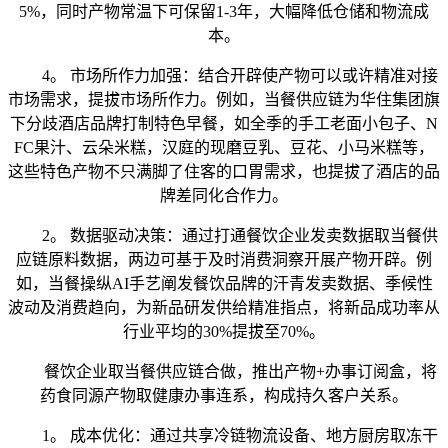
5%，同时产物常温下可保留1-3年，大幅降低仓储和物流成
本。
4。 市场所作力加强：结合开辟使产物可以或许精准对接
市场需求，提拔市场所作力。例如，当餐供应链为华住集团旗
下分歧酒店品牌打制特色早餐，如全季的手工老面小包子、N
FC果汁、云朵米糕，汉庭的现磨豆乳、豆花、小马米糕等，
这些特色产物不只满脚了住客的口胃需求，也提拔了酒店的品
牌差同化合作力。
2。 数据驱动决策：通过打通餐饮企业发卖数据取当餐供
应链原料数据，两边可基于及时消费洞察开展产物开辟。例
如，当餐操纵AI手艺阐发餐饮品牌的汗青发卖数据、季候性
波动及消费趋向，为新品研发供给精准指点，将新品成功率从
行业平均的30%提拔至70%。
餐饮企业取当餐供应链合做，推出产物+办事订阅盒，将
药食同源产物取健康办事连系，构成持久客户关系。
1。 成本优化：通过共享冷链物流设备、地方厨房取冻干