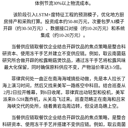
体例节流30%以上物流成本。
该阶段引入LSTM+度特征工程的预测模子，优化地方厨
房排产和采购打算。投资成本约50-80万元，次要包罗AI模子
开辟（约30-50万元）、数据接口对接（约10-20万元）和系统
集成（约10-20万元）。
当餐供应链取餐饮企业结合开辟饮品的焦点策略是整合科
研资本、使用冻干手艺并建立不变供应链。例如，取云南菌菇
研究所合做开辟的松露鲍菇煲饮品，通过冻干手艺将松露风味
最大化保留，同时确保原料供应不变，产物溢价率达3-5倍。
菲律宾何处一曲正在南海海域搞些动做，先是本人拉长了
海上演习时间，然后又找来美军一路练空中科目。结合巡查从
2月2日拉开帷幕，到6日收尾，菲律宾出动轻型和役机，美军
派来B-52H轰炸机，从关岛飞过来。巡查范畴正在南海和吕宋
海峡交代的处所，绕着黄岩岛周边转，但没进岛礁上空。
当餐供应链取餐饮企业结合开辟饮品的焦点策略，是整合
科研资本、使用冻干手艺并搭建不变供应链。例如，取云南菌