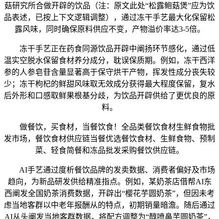
菇研究所合做开辟的饮品（注：原文此处“松露鲍菇煲”应为饮
品表述，已按上下文逻辑调整），通过冻干手艺最大化保留松
露风味，同时确保原料供应不变，产物溢价率达3-5倍。
冻干手艺正在药食同源饮品开辟中阐扬环节感化，通过低
温实空脱水保留食材养分成分，耽误保质期。例如，冻干西洋
参的人参皂苷含量显著高于保守烘干产物，挥发性成分丧失较
少；冻干枸杞的鲜甜风味取无效成分获得最大程度保留，复水
后外形和口感取鲜果根基分歧，为饮品开辟供给了更优良的原
料。
做餐饮，买食材，当餐饮食！全品类餐饮食材生鲜食物批
发市场，餐饮食材供应链当餐优选餐饮食材、生鲜食物、预制
菜、轻食简餐和冻品批发采购餐饮供应链。
AI手艺通过度析餐饮品牌的发卖数据、消费者偏好及市场
趋向，为新品研发供给精准指点。例如，某奶茶店借帮AI东
西阐发全国奶茶消费数据，开辟出“樱花芋圆奶茶”，但因未考
虑当地客群以中老年报酬从的特点，初期销量暗澹。随后通过
AI从头阐发当地客群数据，将配方调整为“醇喷鼻芋圆奶茶”，