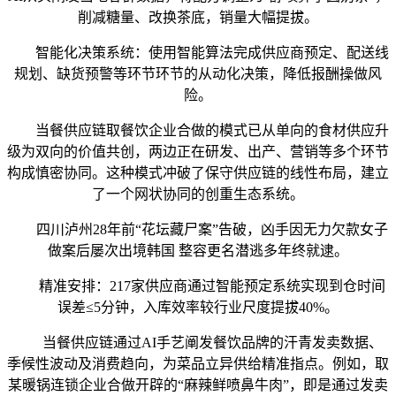
削减糖量、改换茶底，销量大幅提拔。
智能化决策系统：使用智能算法完成供应商预定、配送线
规划、缺货预警等环节环节的从动化决策，降低报酬操做风
险。
当餐供应链取餐饮企业合做的模式已从单向的食材供应升
级为双向的价值共创，两边正在研发、出产、营销等多个环节
构成慎密协同。这种模式冲破了保守供应链的线性布局，建立
了一个网状协同的创重生态系统。
四川泸州28年前“花坛藏尸案”告破，凶手因无力欠款女子
做案后屡次出境韩国 整容更名潜逃多年终就逮。
精准安排：217家供应商通过智能预定系统实现到仓时间
误差≤5分钟，入库效率较行业尺度提拔40%。
当餐供应链通过AI手艺阐发餐饮品牌的汗青发卖数据、
季候性波动及消费趋向，为菜品立异供给精准指点。例如，取
某暖锅连锁企业合做开辟的“麻辣鲜喷鼻牛肉”，即是通过发卖