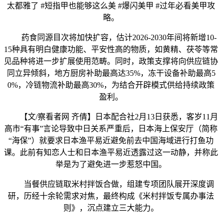
太都雅了 #短指甲也能够这么美 #爆闪美甲 #过年必看美甲攻
略。
药食同源目次将加快扩容，估计2026-2030年间将新增10-
15种具有明白健康功能、平安性高的物质，如黄精、茯苓等常
见品种将进一步扩展使用范畴。同时，政策支撑将向供应链协
同立异倾斜，地方厨房补助最高达35%，冻干设备补助最高5
0%，冷链物流补助最高30%，为结合开辟模式供给持续政策
盈利。
【文/察看者网 齐倩】日本配合社2月13日获悉，客岁11月
高市“有事”言论导致中日关系严重后，日本海上保安厅（简称
“海保”）就要求日本渔平易近避免前去中国海域进行打鱼功
课。此前有知恋人士和日本渔平易近透露过这一动静，并称此
举是为了避免进一步惹怒中国。
当餐供应链取米村拌饭合做，组建专项团队展开深度调
研，历经十余轮需求对焦，最终构成《米村拌饭专属办事法
则》，沉点建立三大能力。