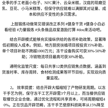
全季的手工老面小包子、NFC果汁、云朵米糕，汉庭的现磨豆
乳、豆花、小马米糕等，但保守供应链难以满脚其对证量、成
本和供应不变性的多沉需求。
上肢锻炼动做常见错误改正系列 #健身干货 #健身小白必
看经验 #力量锻炼 #头条做品双星激励打算 #dou来活动吧。
结合开辟模式能够充实操纵供给的各项补助政策，显著降
低初期投入成本。例如，地方厨房扶植项目按投资35%补助，
单个项目补助不跨越1000万元；冻干设备购买可获30%-50%补
助；冷链物流项目最高可获30%补助。
通明化监管尺度：每日共享12类供应链焦点数据，涵盖到
货准时率、库存周转、食材检测成果等环节目标，实现双向质
量监视。
2。 效率提拔：结合开辟大幅缩短了产物研发周期。以冻
干手艺为例，保守冻干工艺开辟需3个月以上，而当餐供应链
取餐饮企业合做，通过优化流程和共享资本，可将周期缩短4
0%。正在饮品开辟范畴，冻干手艺使原料损耗率从15%降至