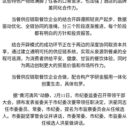
这些特色产物既满脚了住客的口胃需求，也加强了酒店的品牌
差同化合作力。
当餐供应链取餐饮企业的结合开辟遵照轻资产起步、数据
驱动优化、全链协同的准绳，分三个阶段逐渐推进，每个阶段
都有明白的方针和投资报答。
结合开辟模式的成功环节正在于两边的深度协同取资本共
享，通过建立通明可托的供应链系统，实现从泉源到餐桌的全
程可逃溯，为消费者供给平安、健康、甘旨的餐饮体验，同时
为两边创制更大的贸易价值和市场所作力。
当餐供应链取餐饮企业合做，配合构产学研金服用一体化
创重生态，具体包罗。
据“黄河清风”动静，2月11日，市纪委监委召开带领干部
大会，颁布发表省委关于市纪委次要带领任职决定，洪星同志
任市委委员、常委，市纪委，提名为市监察委员会从任候选
人。市委副坚掌管会议并讲话，市委常委、市纪委、市监委从
任候选人洪星做讲话。