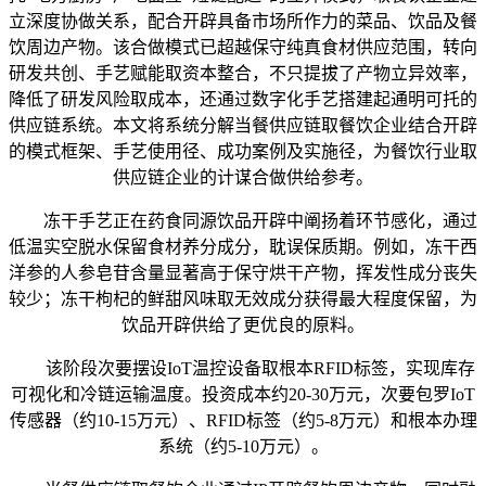
立深度协做关系，配合开辟具备市场所作力的菜品、饮品及餐
饮周边产物。该合做模式已超越保守纯真食材供应范围，转向
研发共创、手艺赋能取资本整合，不只提拔了产物立异效率，
降低了研发风险取成本，还通过数字化手艺搭建起通明可托的
供应链系统。本文将系统分解当餐供应链取餐饮企业结合开辟
的模式框架、手艺使用径、成功案例及实施径，为餐饮行业取
供应链企业的计谋合做供给参考。
冻干手艺正在药食同源饮品开辟中阐扬着环节感化，通过
低温实空脱水保留食材养分成分，耽误保质期。例如，冻干西
洋参的人参皂苷含量显著高于保守烘干产物，挥发性成分丧失
较少；冻干枸杞的鲜甜风味取无效成分获得最大程度保留，为
饮品开辟供给了更优良的原料。
该阶段次要摆设IoT温控设备取根本RFID标签，实现库存
可视化和冷链运输温度。投资成本约20-30万元，次要包罗IoT
传感器（约10-15万元）、RFID标签（约5-8万元）和根本办理
系统（约5-10万元）。