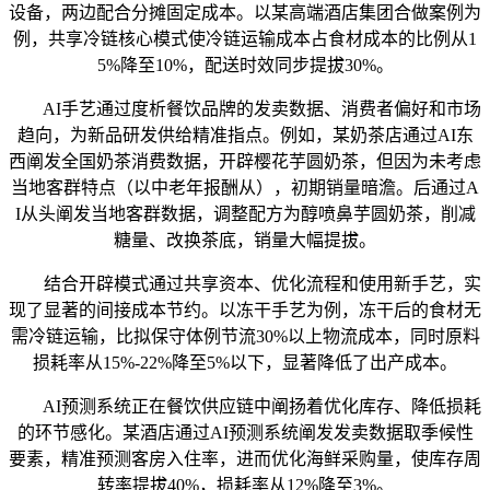
设备，两边配合分摊固定成本。以某高端酒店集团合做案例为
例，共享冷链核心模式使冷链运输成本占食材成本的比例从1
5%降至10%，配送时效同步提拔30%。
AI手艺通过度析餐饮品牌的发卖数据、消费者偏好和市场
趋向，为新品研发供给精准指点。例如，某奶茶店通过AI东
西阐发全国奶茶消费数据，开辟樱花芋圆奶茶，但因为未考虑
当地客群特点（以中老年报酬从），初期销量暗澹。后通过A
I从头阐发当地客群数据，调整配方为醇喷鼻芋圆奶茶，削减
糖量、改换茶底，销量大幅提拔。
结合开辟模式通过共享资本、优化流程和使用新手艺，实
现了显著的间接成本节约。以冻干手艺为例，冻干后的食材无
需冷链运输，比拟保守体例节流30%以上物流成本，同时原料
损耗率从15%-22%降至5%以下，显著降低了出产成本。
AI预测系统正在餐饮供应链中阐扬着优化库存、降低损耗
的环节感化。某酒店通过AI预测系统阐发发卖数据取季候性
要素，精准预测客房入住率，进而优化海鲜采购量，使库存周
转率提拔40%，损耗率从12%降至3%。