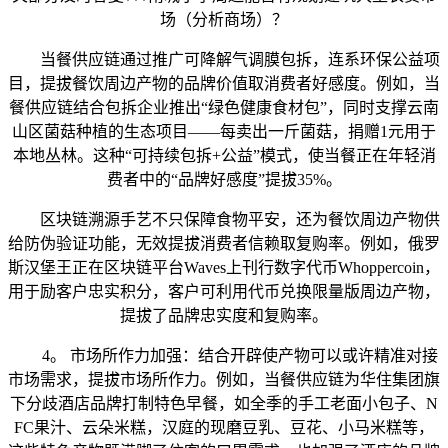
场（分析商场）？
当餐供应链通过推广可降解气调膜包拆，连系环保公益项
目，提拔餐饮周边产物的品牌价值取消费者好感度。例如，当
餐供应链结合包拆企业推出“绿色健康食材包”，同时支撑云南
山区菌菇种植的生态项目——每卖出一斤菌菇，捐赠1元用于
本地丛林。这种“可持续包拆+公益”模式，使当餐正在年轻消
费者中的“品牌好感度”提拔35%。
区块链溯源手艺不只保障食物平安，还为餐饮周边产物供
给防伪验证功能，无效提拔消费者信赖取复购率。例如，俄罗
斯汉堡王正在区块链平台Waves上刊行数字代币Whoppercoin，
用于励客户忠实积分，客户可利用代币兑换限量版周边产物，
提拔了品牌忠实度和复购率。
4。 市场所作力加强：结合开辟使产物可以或许精准对接
市场需求，提拔市场所作力。例如，当餐供应链为华住集团旗
下分歧酒店品牌打制特色早餐，如全季的手工老面小包子、N
FC果汁、云朵米糕，汉庭的现磨豆乳、豆花、小马米糕等，