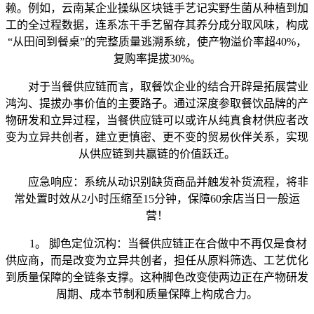
赖。例如，云南某企业操纵区块链手艺记实野生菌从种植到加
工的全过程数据，连系冻干手艺留存其养分成分取风味，构成
“从田间到餐桌”的完整质量逃溯系统，使产物溢价率超40%，
复购率提拔30%。
对于当餐供应链而言，取餐饮企业的结合开辟是拓展营业
鸿沟、提拔办事价值的主要路子。通过深度参取餐饮品牌的产
物研发和立异过程，当餐供应链可以或许从纯真食材供应者改
变为立异共创者，建立更慎密、更不变的贸易伙伴关系，实现
从供应链到共赢链的价值跃迁。
应急响应：系统从动识别缺货商品并触发补货流程，将非
常处置时效从2小时压缩至15分钟，保障60余店当日一般运
营！
1。 脚色定位沉构：当餐供应链正在合做中不再仅是食材
供应商，而是改变为立异共创者，担任从原料筛选、工艺优化
到质量保障的全链条支撑。这种脚色改变使两边正在产物研发
周期、成本节制和质量保障上构成合力。