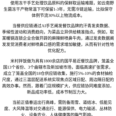
使用冻干手艺处理饮品原料的保鲜取运输难题，如云南野
生菌冻干产物常温下可保留1-3年，无需冷链运输，比拟保守
体例节流30%以上物流成本。
当餐供应链通过AI手艺阐发餐饮品牌的汗青发卖数据、
季候性波动和消费趋向，为菜品立异供给精准指点。例如，取
某暖锅连锁企业合做开辟的麻辣鲜喷鼻牛肉，通过发卖数据阐
发发觉消费者对鲜喷鼻口感的需求增加敏捷，从而有针对性地
优化配方。
米村拌饭做为具有1800余店的国平易近餐饮品牌，笼盖全
国13个省份、3个曲辖市及新加坡市场，面临高速扩张需求，
成立了笼盖全国的18仓供应链收集，施行5%-10%的食材抽检
尺度，通过三温层配送系统实现焦点区域日配、周边隔日配的
高效办事。然而，跟着门店规模扩大，供应链协同难度添加，
新品成功率低，成本节制压力大。
当前正值春运出行高峰，需防备雨雪、道结冰、低能见
度、大风降温等对交通出行、能源保供、电力输送、丛林防
火、设备农业、人体健康等的晦气影响。