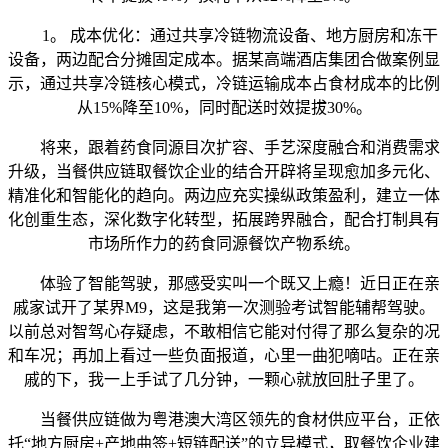
1。 成本优化：通过共享冷链物流设备、地方厨房和冻干
设备，两边配合分摊固定成本。据某高端酒店集团合做案例显
示，通过共享冷链核心模式，冷链运输成本占食材成本的比例
从15%降至10%，同时配送时效提拔30%。
将来，跟着药食同源目次扩容、手艺深度融合和消费需求
升级，当餐供应链取餐饮企业的结合开辟将呈现愈加多元化、
精准化和智能化的趋向。两边应充实操纵政策盈利，建立一体
化创重生态，深化数字化转型，拓展跨界融合，配合打制具有
市场所作力的药食同源餐饮产物系统。
体验了智能驾驶，那感受实叫一个既又上瘾！近日正在亲
戚家试开了某界M9，这是我第一次测验考试智能辅帮驾驶。
以前总对智驾心存疑虑，不敢相信它能对付得了那么复杂的况
和车况；再加上看过一些负面报道，心里一曲犯嘀咕。正在亲
戚的下，我一上手试了几分钟，一颗心就放回肚子里了。
当餐供应链做为粤港澳大湾区领先的食材供应平台，正依
托“地方厨房+产地曲签+短链配送”的立异模式，取餐饮企业建