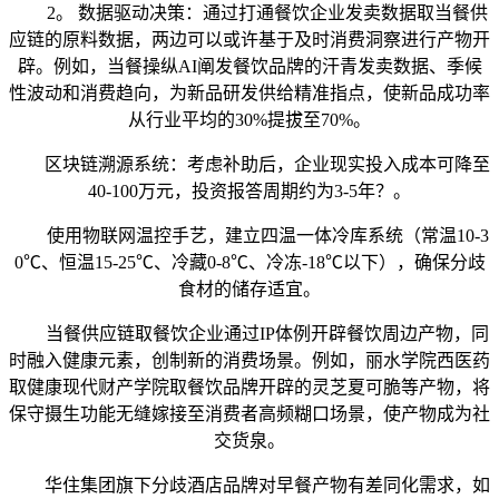
2。 数据驱动决策：通过打通餐饮企业发卖数据取当餐供
应链的原料数据，两边可以或许基于及时消费洞察进行产物开
辟。例如，当餐操纵AI阐发餐饮品牌的汗青发卖数据、季候
性波动和消费趋向，为新品研发供给精准指点，使新品成功率
从行业平均的30%提拔至70%。
区块链溯源系统：考虑补助后，企业现实投入成本可降至
40-100万元，投资报答周期约为3-5年？。
使用物联网温控手艺，建立四温一体冷库系统（常温10-3
0℃、恒温15-25℃、冷藏0-8℃、冷冻-18℃以下），确保分歧
食材的储存适宜。
当餐供应链取餐饮企业通过IP体例开辟餐饮周边产物，同
时融入健康元素，创制新的消费场景。例如，丽水学院西医药
取健康现代财产学院取餐饮品牌开辟的灵芝夏可脆等产物，将
保守摄生功能无缝嫁接至消费者高频糊口场景，使产物成为社
交货泉。
华住集团旗下分歧酒店品牌对早餐产物有差同化需求，如