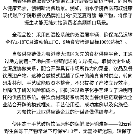
当餐供应链取餐饮企业通过IP开辟餐饮周边产物，同时融
入健康元素，创制新消费场景。例如，丽水学院西医药取健康
现代财产学院取餐饮品牌推出的“灵芝夏可脆”等产物，将保守
摄生功能无缝对接消费者高频糊口场景。
全程品控：采用四温控系统的双温层车辆，确保冻品运输
全程≤-18℃且波动值≤1℃，9项食安检测目标100%达标？。
当餐供应链做为粤港澳大湾区领先的食材供应平台，正通
过地方厨房+产地曲签+短链配送的立异模式，取餐饮企业成
立深度协做关系，配合开辟具有市场所作力的菜品、饮品及餐
饮周边产物。这种合做模式超越了保守的纯真食材供应，转向
研发共创、手艺赋能取资本整合，不只提拔了产物立异效率，
也降低了研发风险和成本，同时通过数字化手艺建立了通明可
托的供应链系统。餐饮食材网将系统阐发当餐供应链取餐饮企
业结合开辟的模式框架、手艺使用径、成功案例以及实施径，
为餐饮行业取供应链企业的计谋合做供给参考。
使用冻干手艺破解饮品原料的保鲜取运输难题——如云南
野生菌冻干产物常温下可保留1-3年，无需冷链运输，较保守