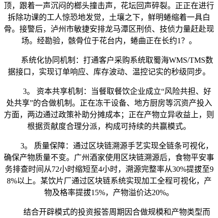
顶，跟着一声沉闷的榔头撞击声，花坛回声碎裂。正正在进行
拆除功课的工人惊恐地发觉，土壤之下，鲜明蜷缩着一具白
骨。接警后，泸州市敏捷安排龙马潭区刑侦、技侦力量赶赴现
场。经勘验，骸骨位于花台内，蜷曲正在长约1？。
系统化协同机制：打通客户采购系统取蜀海WMS/TMS数
据接口，实现订单响应、库存波动、温控记实的秒级同步。
3。 资本共享机制：当餐取餐饮企业成立“风险共担、好
处共享”的合做机制。正在冻干设备、地方厨房等沉资产投入
方面，两边通过政策补助分摊成本；正在产物立异收益上，则
根据贡献度合理分派，构成可持续的共赢模式。
3。 质量保障：通过区块链溯源手艺实现全链条可视化，
确保产物质量不变。广州酒家使用区块链溯源后，食物平安事
务排查时间从72小时缩短至4小时，溯源完整率从30%提拔至9
8%以上。某饮片厂通过区块链系统实现加工全程可视化，产
物及格率提拔15%，产物溢价达20%。
结合开辟模式的投资报答周期因合做规模和产物类型而