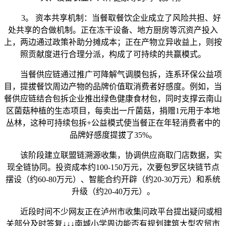
3。 资本共享机制：当餐取餐饮企业成立了风险共担、好
处共享的合做机制。正在冻干设备、地方厨房等沉资产投入
上，两边通过政策补助分摊成本；正在产物立异收益上，则按
照贡献度进行合理分派，构成了可持续的共赢模式。
当餐供应链通过推广可降解气调膜包拆，连系环保公益项
目，提拔餐饮周边产物的品牌价值取消费者好感度。例如，当
餐供应链结合包拆企业推出绿色健康食材包，同时支撑云南山
区菌菇种植的生态项目，每卖出一斤菌菇，捐赠1元用于本地
丛林，这种可持续包拆+公益模式使当餐正在年轻消费者中的
品牌好感度提拔了35%。
该阶段建立联盟链溯源收集，协调供应商取门店数据，实
现全链协同。投资成本约100-150万元，次要包罗区块链节点
摆设（约60-80万元）、智能合约开辟（约20-30万元）和系统
升级（约20-40万元）。
近段时间不少网友正在泸州市收集问政平台提出疑问或相
关部分及时答复↓↓↓南城小学周边能否有规划建筑大型农贸市