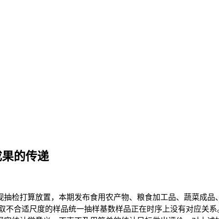
成果的传递
检打算放置，本期发布食用农产物、粮食加工品、蔬菜成品、
取不合适尺度的样品统一抽样基数样品正在时序上没有对应关系。