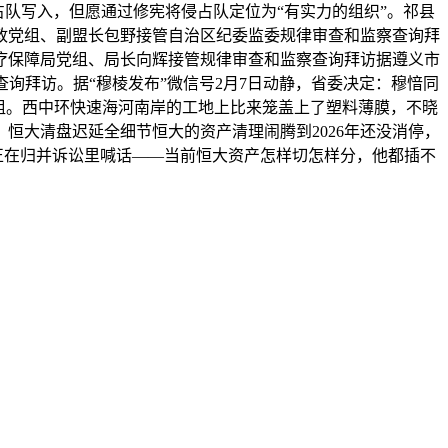
占队写入，但愿通过修宪将侵占队定位为“有实力的组织”。祁县
政党组、副盟长包野接管自治区纪委监委规律审查和监察查询拜
疗保障局党组、局长向辉接管规律审查和监察查询拜访据遵义市
询拜访。据“穆棱发布”微信号2月7日动静，省委决定：穆愔同
党组。西中环快速海河南岸的工地上比来笼盖上了塑料薄膜，不晓
恒大清盘迟延全细节恒大的资产清理闹腾到2026年还没消停，
历正在归并诉讼里喊话——当前恒大资产怎样切怎样分，他都插不