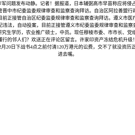
涉军问题发布动静。记者！据报道，日本辅弼高市早苗称应将侵
管晋中市纪委监委规律审查和监察查询拜访。自治区阿拉善盟行
目前正接管自治区纪委监委规律审查和监察查询拜访。遵义市医
违法，自动投案，目前正接管遵义市纪委监委规律审查和监察查
生，研究生学历，农业推广硕士，中员。现任穆棱市委、市市长、
行的邻人们？欢送正在评论区留言。许家印资产冻结危机升级！
2月20日下战书4点之前付清120万港元的讼费，交不了就没资
进去嘴。