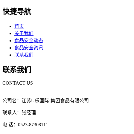
快捷导航
首页
关于我们
食品安全动态
食品安全资讯
联系我们
联系我们
CONTACT US
公司名：江苏U乐国际·集团食品有限公司
联系人：张经理
电 话：0523-87308111