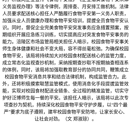
义务监视办理》等法令律例，周排查、月安排工做机制。法律
人员要求配送核心担任人严酷履行食物平安第一义务人职责，
加强从业人员健康办理和食物平安培训，提拔全员食物平安认
识。同时，督促企业完美食物平安突发事务应急措置预案，按
期组织开展应急练习训练，切实提高应对突发食物平安事务的
能力。涪陵区市场监管局相关担任人暗示，校园食物平安事关
师生身体健康和社会不变大局，容不得丝毫松弛。为确保校园
食物平安，该局将持续加大对校园食材配送核心的监管力度，
成立常态化监视查抄机制，采纳按期查抄取不按期抽查相连系
的体例，同时，该局将加强取教育部分的协同共同，鞭策成立
校园食物平安消息共享和结合法律机制，构成监管合力。此
外，还将积极摸索聪慧监管模式，使用消息化手段提拔监管效
能，实现对校园食材配送全链条、全过程的精准监管，切实守
护好泛博师生每一餐的平安。该担任人暗示，该局将以此次专
项查抄为契机，持续深化校园食物平安守护步履，以“四个最
严”要求为底子遵照，建牢校园食物平安防地，让家长安心、
让社会对劲。（文 郑淑琼）。