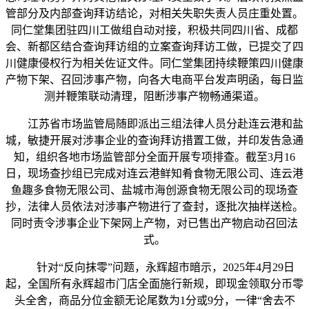
管部分及内部查询拜访结论，对相关失职失责人员庄重处置。
同仁堂集团驻四川工做组自动对接，积极共同四川省、成都
会、新都区结合查询拜访组的立案查询拜访工做，已提交了四
川健康侵权行为相关佐证文件。同仁堂集团持续鞭策四川健康
产物下架、召回涉事产物，向各大电商平台发声明函，每日监
测并鞭策联动清理，阻断涉事产物畅通渠道。
江苏省市场监管局随即派出三组法律人员分赴连云港和盐
城，敏捷开展对涉事企业的查询拜访措置工做，并印发告急通
知，组织各地市场监管部分全面开展专项排查。截至3月16
日，现场查抄组已完成对连云港鲜知肴食物无限公司、连云港
鱼趣多食物无限公司、盐城市海创源食物无限公司的现场查
抄，法律人员依法对涉事产物进行了查封，逐批次抽样送检。
同时责令涉事企业下架网上产物，对已售出产物启动召回法
式。
针对“反向抹零”问题，永辉超市暗示，2025年4月29日
起，全国所有永辉超市门店全面施行新规，即现金领取分币零
头全舍，商品分位金额无论尾数为1分或9分，一律“舍去不