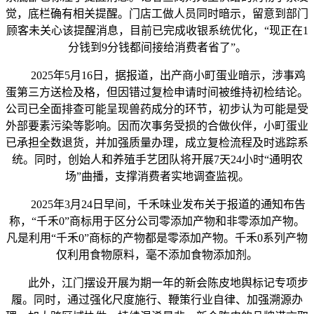
觉，底栏确有相关提醒。门店工做人员同时暗示，留意到部门
顾客未关心该提醒消息，目前已完成收银系统优化，“现正在1
分钱到9分钱都间接给消费者省了”。
2025年5月16日，据报道，出产商小町蛋业暗示，涉事鸡
蛋第三方送检及格，但因错过复检申请时间被维持初检结论。
公司已全面排查可能呈现兽药成分的环节，初步认为可能是受
外部要素污染等影响。因而次事务受损的合做伙伴，小町蛋业
已承担全数退货，并加强质量办理，成立复检流程及时逃踪系
统。同时，创始人和养殖手艺团队将开展7天24小时“通明农
场”曲播，支撑消费者实地调查监视。
2025年3月24日早间，千禾味业发布关于报道的通知布告
称，“千禾0”商标用于区分公司零添加产物和非零添加产物。
凡是利用“千禾0”商标的产物都是零添加产物。千禾0系列产物
仅利用食物原料，毫不添加食物添加剂。
此外，江门摆设开展为期一年的新会陈皮地舆标记专项步
履。同时，通过强化尺度施行、鞭策行业自律、加强溯源办