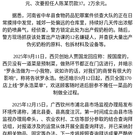
元、次要担任人陈某罚款37。2万余元。
据悉，河南省中牟县食物药品犯罪案件侦查大队的正在日
常摸排中发觉，城郊一处偏远的仓库里，持续好几天传出浓郁
的奶喷鼻气，经侦查，警方锁定此处为出产假奶粉的。随后，
警方现场抓获该处置出产功课的12名嫌疑人，并查获大量出产
伪劣奶粉的原料、包拆材料及设备等。
2025年9月11日，西贝创始人贾国龙回应称：按国度的，
西贝没有一道菜是预制菜，做熟环节都正在门店进行，并暗示
“罗永浩做为一小我物，说如许的话，对我们的商誉有很大的
影响”，称将告状罗永浩。他还暗示9月12日起，西贝全国370
店上线“罗永浩菜单”，欢送顾客随时进后厨参不雅任一菜品的
制做全过程。
2025年12月15日，广西钦州市浦北县市场监视办理局发布
环境传递称，浦北县委、县高度注沉，第一时间成立由县市场
监视办理局牵头，、农业农村、工信等部分参取的结合查询拜
访组，对报道涉及的运营从体开展全面查询拜访，并已采纳封
存相关物品、固定等办法。下一步将按照查询拜访成果严酷依