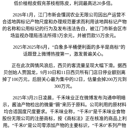
低价椪柑皮假充茶枝柑陈皮，利润最高达20多倍。
2026年1月，江门市新会懂润农业无限公司因出产运营不
合适地舆标记产物尺度和办理规范要求而利用该地舆标记产物
的名称和公用标记的行为及发布违法告白，被江门市新会区市
场监视办理局违法所得3万余元，并被罚款55万余元。
2025年2025年6月，“白象多半桶便利面的多半是商标”的
话题登上微博热搜第一，激发普遍关心。
正在此次舆情风浪后，西贝的客流量呈现大幅下滑。据西
贝创始人贾国龙，9月10日和11日西贝所有门店日停业额别离
掉了100万元，后厨关心最为集中的12日，估量会掉200万元到
300万元。
2025年3月21日凌晨，千禾味业正在微博发布沟通申明暗
示，酱油产物检出的微量“镉”来历于原料。公司利用的原材料
均合适国度尺度要求。千禾味业称，“千禾0”是千禾味业食物
股份无限公司的注册商标，按《商标法》正在核准的商品上利
用。“千禾0”是公司零添加产物的主要标识，“千禾0”系列产物