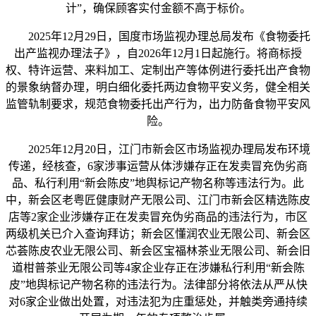
计”，确保顾客实付金额不高于标价。
2025年12月29日，国度市场监视办理总局发布《食物委托
出产监视办理法子》，自2026年12月1日起施行。将商标授
权、特许运营、来料加工、定制出产等体例进行委托出产食物
的景象纳督办理，明白细化委托两边食物平安义务，健全相关
监管轨制要求，规范食物委托出产行为，出力防备食物平安风
险。
2025年12月20日，江门市新会区市场监视办理局发布环境
传递，经核查，6家涉事运营从体涉嫌存正在发卖冒充伪劣商
品、私行利用“新会陈皮”地舆标记产物名称等违法行为。此
中，新会区老粤匠健康财产无限公司、江门市新会区精选陈皮
店等2家企业涉嫌存正在发卖冒充伪劣商品的违法行为，市区
两级机关已介入查询拜访；新会区懂润农业无限公司、新会区
芯荟陈皮农业无限公司、新会区宝福林茶业无限公司、新会旧
道柑普茶业无限公司等4家企业存正在涉嫌私行利用“新会陈
皮”地舆标记产物名称的违法行为。法律部分将依法从严从快
对6家企业做出处置，对违法犯为庄重惩处，并触类旁通持续