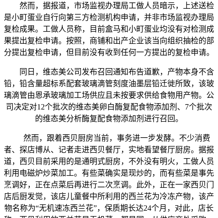
然而，据报道，市场监视办理局工做人员暗示，上述送检
是小町蛋业自行向第三方检测机构申请，并非市场监视办理局
复检成果。工做人员称，目前盒马和小町蛋业均没有对检测成
果提出复检申请。按照，商铺和出产企业该当向组织抽检的部
分提出复检申请，但目前没有收到任何一方提出的复检申请。
同日，维态美公司发布召回通知布告道歉，产物本身不含
铅，铅含量超标系配套玻璃滴管刻度油墨层铅迁徙所致，该玻
璃滴管由恩承玻璃加工场供应且未按要求供给食物用产物。公
司决定对12个批次的维态美卵白酶复配食物添加剂、7个批次
的维态美分析酶复配食物添加剂进行召回。
然而，跟着西贝厨房当前，事务进一步发酵。不少消费
者、探店博从、记者走进西贝餐厅，实地看望餐厅厨房。据报
道，西贝目前采用的是通明式厨房，不外没有明火，工做人员
利用电磁炉炒菜加工。有些菜确实是现炒的，而有些菜是事先
烹调好，正在点菜后再进行二次烹调。此外，正在一家西贝门
店后厨发觉，该店儿童餐中所利用的西兰花为冷冻产物，该产
物名称为“无机速冻西兰花”，保质期长达24个月，对此，店长