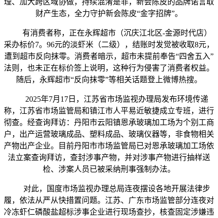
理、加大跨区域协做，持续混淆是非，新会陈皮的品牌诺言取
财产生态，全力守护新会陈皮“金字招牌”。
有消费者称，正在永辉超市（沉庆江北区-金源时代店）
采办标价7。96元的淡虾米（二级），结账时发觉被收取8元，
遭到超市反向抹零。消费者暗示，超市未提前奉告“四舍五入”
法则，也未正在标价签上说明，这种行为侵害了消费者权益。
随后，永辉超市“反向抹零”等相关话题登上微博热搜。
2025年7月17日，江苏省市场监视办理局发布环境传递
称，江苏省市场监管局和镇江市人平易近敏捷成立专班，进行
彻查。经查询拜访：丹阳市云阳镇恩承玻璃加工场为个别工商
户，出产运营玻璃成品、塑料成品、玻璃仪器等，非食物相关
产物出产企业。目前丹阳市市场监管局已对恩承玻璃加工场依
法立案查询拜访，查封涉事产物，并对涉事产物进行抽样送
检、涉案人员已被采纳刑事强制办法。
对此，国度市场监视办理总局连夜摆设各地开展法律步
履，依法从严从快措置问题。江苏、广东市场监管部分连夜对
冷冻虾仁磷酸盐超标涉事企业进行现场查抄，核查固定涉嫌违