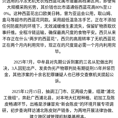
贝选用的冷冻无机无农残西蓝花属市道最高档第区间，即便有
大规模采购劣势，其价钱也比市道通俗西蓝花高80%至12
0%。这种西蓝花出口欧美日韩，曾为亚运会公用，取山姆、
盒马等超市的西蓝花同款。采用超低温急冻手艺，正在不添加
任何防腐剂的环境下，无效减缓维生素流失，保留矿物质取炊
事纤维。全程冷链运输，确保最高尺度的食物平安。西贝从来
不存正在什么“两岁的西蓝花”，西贝的高周转率了无机西蓝花
正在两个月内利用完毕，现正在的尺度是必需一个月内利用完
毕。
2025年7月，中牟县对先期公诉到案的三名从犯做出判
决，3人因犯出产、发卖伪劣产物罪判处有期徒刑15年并惩罚
金，其他涉案的十余名犯罪嫌疑人也已移交查察机关提起公
诉。
2025年12月15日，抽调江门市、区两级力量，组建“浦北
工做组”，奔赴广西浦北县，对本地大红柑种植、初加工及陈
皮畅通环节，出格是涉嫌冒充“新会陈皮”的环境开展专项调
研，初步查询拜访浦北陈皮财产链条，为两地开展法律协做、
建立跨区域管理机制奠基根本。