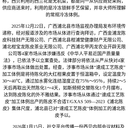
称，西贝利用的西兰花是无机菜，都是同一从供应商处采购，
供应商送来时，利用的是冷冻锁鲜手艺保留，并非大师所理解
的常规冷冻体例。
2025年12月22日，广西浦北县市场监视办理局发布环境传
递称，经对报道涉及的市场从体进行查询拜访，广西金浦龙陈
皮科技财产无限公司、广西浦北县柑浦堂健康财产无限公司、
浦北柑宝龙陈皮茶业无限公司、广西浦北甲丙龙农业开辟无限
公司等4家市场从体涉嫌违反《中华人平易近国产质量量
法》，已依法予以立案查处。法律部分将依法从严从快对4家
涉事市场从体做出处置。经查，涉事市场从体“速成工艺陈皮”
加工体例是将待陈化的大红柑果皮置于恒温箱中，设定温度为
30～40℃，通过加水雾化连结湿度正在75％～95％，持续2～5
天后再取出天然陈化1～4天，如斯频频交替陈化1个月摆布，
达到陈皮陈化的外不雅结果。涉事市场从体通过“速成工艺陈
皮”加工体例出产的陈皮不合适T/GXAS 509—2023《浦北陈
皮》集体尺度，浦北县已对“速成工艺陈皮”体例加工的浦北陈
皮予以。
2026年1月15日，社交平台传播一份西贝内部会议材料及