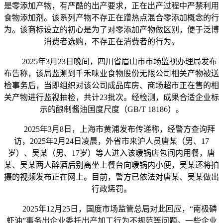
是零添加产物，有严酷的出产要求，正在出产过程中严禁利用
食物添加剂。该系列产物不存正在蹭热点混合零添加概念的行
为。该商标设立的初心是为了对零添加产物做区别，便于泛博
消费者选购，不存正在消费者的行为。
2025年3月23日晚间，四川省眉山市市场监视办理局发布
布告称，该局监测到千禾味业食物股份无限公司相关产物被送
检事务后，当即组织对该公司成品库房、商场超市正在售的相
关产物进行监视抽检，共计23批次。经检测，成果合适企业标
示的酿制酱油国度尺度（GB/T 18186）。
2025年3月8日，上海市黄浦发布传递称，经警方查询拜
访，2025年2月24日凌晨，外省市来沪人员唐某（男、17
岁）、吴某（男、17岁）等人进入该暖锅店包间内用餐，唐
某、吴某两人醉酒后别离坐上餐台向暖锅内小便，吴某还将拍
摄的视频发布正在网上。目前，警方已依法对唐某、吴某做出
行政惩罚。
2025年12月25日，国度市场监管总局对此回应，“南极磷
虾油”事务出企业委托出产加工行为不规范等问题。一些企业