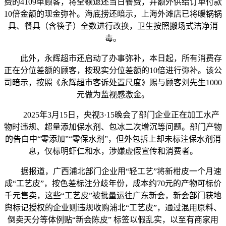
费的4109单顾客，将全额退还当日餐费，并额外供给订单付款
10倍金额的现金弥补。海底捞还暗示，上海外滩店已将暖锅锅
具、餐具（含筷子）全数进行改换，卫生按照搬场式洁净消
毒。
此外，永辉超市还启动了办事弥补，本日起，所有消费存
正在分位差额的顾客，按现实分位差额的10倍进行弥补。该公
司暗示，按照《永辉超市客诉处置尺度》赐与顾客刘先生1000
元做为监视感激金。
2025年3月15日，央视3·15晚会了部门企业正在加工水产
物时违规、超量添加保水剂、包冰二次增沉等问题。部门产物
的告白中“零添加”“零保水剂”，但外包拆上却未标注保水剂消
息，仅标明虾仁和水，涉嫌虚假宣传和消费者。
据报道，广西浦北部门企业用“轻工艺”将新柑皮一个月速
成“工艺皮”，按色差标注分歧年份，成本约70元的产物可标价
千元售卖，这些“工艺皮”被批量运往广东新会，新会部门获地
舆标记授权的企业则违规收购浦北“工艺皮”，通过混用原料、
倒卖天分等体例贴“新会陈皮” 标签以假乱实，以至有商家用