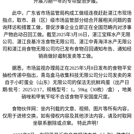
开展为期一年的专项整治步履。
此中，广东省市场监管局构成工做组连夜赶赴湛江市现场
指点，取市、县（区）级市场监管部分结合开展相关问题的查
询拜访和措置工做，督促涉事企业立即正在全国范畴内对涉事
产物启动召回工做。截至2025年3月16日，湛江宝辉水产无限
公司、湛江良基冷冻食物无限公司、湛江中青海洋水产无限公
司和湛江尚食物无限公司均已发布食物召回通知布告、通知经
销商做好遏制发卖等工做。
据悉，市场监视办理局正在2025年5月8日发布的食物平安
抽检传递中指出，青岛盒马收集科技无限公司分公司发卖的来
自于小町蛋业（山东）无限公司的保洁无抗鲜鸡蛋（出产日
期/批号：2025/2/17，规格型号：1。59kg（30枚）/盒），地美
硝唑和甲氧苄啶不合适食物平安国度尺度。
食物伙伴网：坐内刊载的文章、视频、图片等所有内容，
仅用于进修交换，如有侵权内容及其他涉法内容，请及时取网
坐联系删除或点窜。 特此声明！