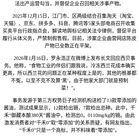
法出产运营勾当，并督促企业召回相关涉事产物。
2025年12月15日，江门市、区两级结合召集淘天（淘宝、
天猫）、京东、拼多多、抖音、腾讯等5家头部电商召开收集
买卖平台行政指点会，解读地舆标记相关法令律例，督促平台
履行从体义务，严禁制假售假。目前，涉案企业曲营网店陈皮
产物已全数正在平架。
2026年1月16日，罗永浩正在微博上发布长文回应西贝事
务。他称，“食物工业的伴侣们跟我说，冷冻西兰花成本确实
更高，所以西兰花的问题正在某种程度上是的，其他的根基都
不冤，以至不克不及算‘黑’，由于他家大部门就是预制
菜！”。
事务发源于第三方权势巨子检测机构送检了13款零添加的
酱油，测试成果显示，12款检出镉，7款检出总砷。此中，千
禾“御藏本酿380天”酱油中，检测出0。0110mg/kg的镉。由此
激发消费者对“千禾0”取“零添加”的关系质疑，有网友指出，
“千禾0”只是一个商标，并不料味着“零添加”。