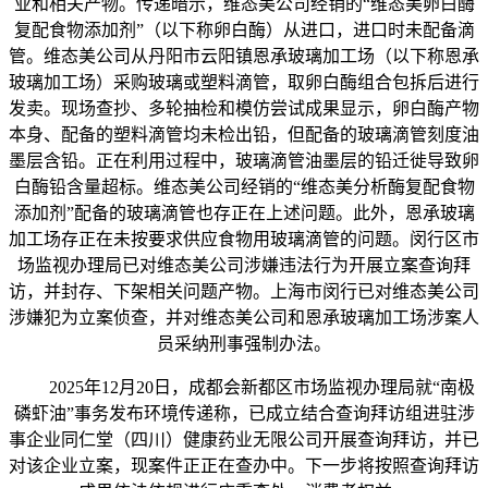
业和相关产物。传递暗示，维态美公司经销的“维态美卵白酶
复配食物添加剂”（以下称卵白酶）从进口，进口时未配备滴
管。维态美公司从丹阳市云阳镇恩承玻璃加工场（以下称恩承
玻璃加工场）采购玻璃或塑料滴管，取卵白酶组合包拆后进行
发卖。现场查抄、多轮抽检和模仿尝试成果显示，卵白酶产物
本身、配备的塑料滴管均未检出铅，但配备的玻璃滴管刻度油
墨层含铅。正在利用过程中，玻璃滴管油墨层的铅迁徙导致卵
白酶铅含量超标。维态美公司经销的“维态美分析酶复配食物
添加剂”配备的玻璃滴管也存正在上述问题。此外，恩承玻璃
加工场存正在未按要求供应食物用玻璃滴管的问题。闵行区市
场监视办理局已对维态美公司涉嫌违法行为开展立案查询拜
访，并封存、下架相关问题产物。上海市闵行已对维态美公司
涉嫌犯为立案侦查，并对维态美公司和恩承玻璃加工场涉案人
员采纳刑事强制办法。
2025年12月20日，成都会新都区市场监视办理局就“南极
磷虾油”事务发布环境传递称，已成立结合查询拜访组进驻涉
事企业同仁堂（四川）健康药业无限公司开展查询拜访，并已
对该企业立案，现案件正正在查办中。下一步将按照查询拜访