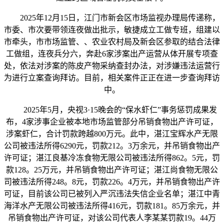
2025年12月15日，江门市新会区市场监视办理局传递称，
市委、市次要带领连夜做出批示，敏捷成立工做专班，组建以
市牵头，市市场监管、、农业农村局及新会区参取的结合法律
工做组，连夜兵分六，奔赴6家涉案出产运营从体开展专项查
处，依法对涉案的陈皮产物采纳查封办法，对涉嫌违法运营行
为进行立案查询拜访。目前，相关案件正正在进一步查询拜访
中。
2025年5月，央视3·15晚会的“保水虾仁”事务惩罚成果发
布，4家涉事企业被本地市场监管部分吊销食物出产许可证，
涉案虾仁，合计罚款跨越800万元。此中，湛江宝辉水产无限
公司被违法所得6290元，罚款212。3万余元，并吊销食物出产
许可证；湛江良基冷冻食物无限公司被违法所得862。5元，罚
款128。25万元，并吊销食物出产许可证；湛江尚食物无限公
司被违法所得248。8元，罚款226。4万元，并吊销食物出产许
可证，目前该公司已被列入严沉违法失信企业名单；湛江中青
海洋水产无限公司被违法所得416元，罚款181。85万余元，并
吊销食物出产许可证，对该公司代表人李某某罚款19。44万