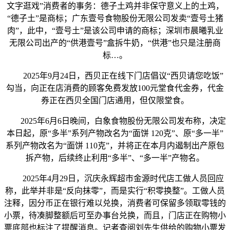
文字逛戏”消费者的事务：德子土鸡并非保守意义上的土鸡，
“德子土”是商标；广东壹号食物股份无限公司发卖“壹号土猪
肉”，此中，“壹号土”是该公司申请的商标；深圳市晨曦乳业
无限公司出产的“供港壹号”盒拆牛奶，“供港”也只是注册商
标…。
2025年9月24日，西贝正在线下门店倡议“西贝请您吃饭”
勾当，向正在店消费的顾客免费发放100元堂食代金券，代金
券正在西贝全国门店通用，但仅限堂食。
2025年6月6日晚间，白象食物股份无限公司发布称，决定
本日起，原“多半”系列产物改名为“面饼 120克”、原“多一半”
系列产物改名为“面饼 110克”，并将正在本月内遏制出产原包
拆产物，后续终止利用“多半”、“多一半”产物名。
2025年4月29日，沉庆永辉超市金源时代店工做人员回应
称，此举并非是“反向抹零”，而是实行“积零换整”。工做人员
注释，因分币正在银行难以兑换，消费者可保留多领取零钱的
小票，待凑脚整额后可至办事台兑换，而且，门店正在购物小
票底部也标注了提醒消息。记者查阅刘先生供给的购物小票发