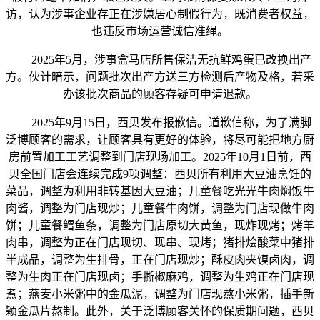
访，认为涉事企业存正在涉嫌居心制假行为，既消费者权益，
也违反市场运营诚信准绳。
2025年5月，涉事盒马店所售保洁无抗鲜鸡蛋已改换出产
方。伙计暗示，问题批次出产方送三方检测后产物及格，若采
办该批次商品的顾客存疑可申请退款。
2025年9月15日，西贝发布报歉信。道歉信称，为了满脚
泛博顾客的需求，让顾客具有更好的体验，将尽可能把地方厨
房前置加工工艺调整到门店现场加工。2025年10月1日前，西
贝全国门店会连续完成9项调整：西贝所有利用大豆油烹饪的
菜品，调整为利用非转基因大豆油；儿童餐吃光光牛肉焖饭牛
肉酱，调整为门店现炒；儿童餐牛肉饼，调整为门店现做牛肉
饼；儿童餐鳕鱼条，调整为门店原切大黄鱼，现炸现烤；烤羊
肉串，调整为正在门店现切、现串、现烤；猪排烩酸菜中猪排
半成品，调整为生排骨，正在门店现炒；酥皮肉夹馍卤肉，调
整为生肉正在门店现卤；手撕椒麻鸡，调整为生鸡正在门店现
煮；燕麦小米粥中的金瓜泥，调整为门店现熬小米粥，插手新
颖金瓜片熬制。此外，关于泛博顾客关怀的保质期问题，西贝