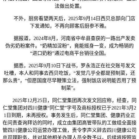
法做出处置。
不外，厨房看望两天后，2025年9月14日西贝总部向门店
下发通知，不再向顾客后厨参不雅。
据报道，2024年8月，河南省中牟县查获的一路出产发卖
伪劣奶粉案件。“奶精加淀粉”，竟能摇身一变，成为畅销的
“进口奶粉”通过电商平台销往全国。
据悉，2025年9月10日下战书，罗永浩正在社交账号发文
吐槽，本人和同事去西贝吃饭，“发觉几乎全都是预制菜，还
那么贵”，“但愿国度尽早鞭策立法，强制饭店说明能否用了预
制菜”。
2025年12月25日，同仁堂集团再次发文回应称，经查，同
仁堂集团对四川健康“同仁堂”字号及商标授权已于2021年3月2
1日到期，未再授权。事务发生后，同仁堂集团、健康药业正
在问责查询拜访的同时，成立由集团高管带队的工做组全面接
管四川健康公司运营办理工做，责令李声义辞去四川健康公司
总司理职务，并对其他相关办理人员全数予以。后续将按照监