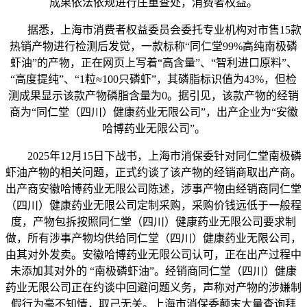
成果依法依规进行庄重查处，消费者权益。
据悉，上海市消费者权益委员会委托专业机构对市售15款
热销产物进行检测后发觉，一款标称“同仁堂99%高纯南极磷
虾油”的产物，正在网页上写着“高含量”、“智利进口原料”、
“高度提纯”、“1粒≈100只磷虾”，其磷脂标识值为43%，但检
测成果显示该款产物磷脂含量为0。据引见，该款产物的经销
商为“同仁堂（四川）健康药业无限公司”，出产企业为“安徽
哈博药业无限公司”。
2025年12月15日下战书，上海市消保委针对同仁堂南极磷
虾油产物的相关问题，正式约谈了该产物的经销商取出产商。
出产商安徽哈博药业无限公司陈述，涉事产物由经销商同仁堂
（四川）健康药业无限公司定制采购，采购价钱远低于一般程
度，产物包拆按照同仁堂（四川）健康药业无限公司要求制
做，所有涉事产物均供给同仁堂（四川）健康药业无限公司，
由其对外发卖。安徽哈博药业无限公司认可，正在出产过程中
未添加其对外的 “南极磷虾油”。经销商同仁堂（四川）健康
药业无限公司正在约谈中回避问题义务，声称对产物的涉嫌制
假行为毫不知情，取己无关。上海市消保委颠末大量查询拜