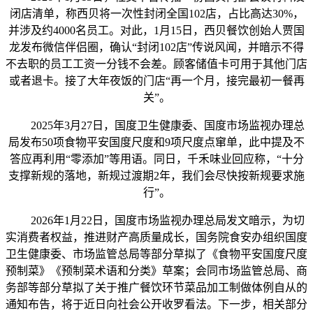
闭店清单，称西贝将一次性封闭全国102店，占比高达30%，
并涉及约4000名员工。对此，1月15日，西贝餐饮创始人贾国
龙发布微信伴侣圈，确认“封闭102店”传说风闻，并暗示不得
不去职的员工工资一分钱不会差。顾客储值卡可用于其他门店
或者退卡。接了大年夜饭的门店“再一个月，接完最初一餐再
关”。
2025年3月27日，国度卫生健康委、国度市场监视办理总
局发布50项食物平安国度尺度和9项尺度点窜单，此中提及不
答应再利用“零添加”等用语。同日，千禾味业回应称，“十分
支撑新规的落地，新规过渡期2年，我们会尽快按新规要求施
行”。
2026年1月22日，国度市场监视办理总局发文暗示，为切
实消费者权益，推进财产高质量成长，国务院食安办组织国度
卫生健康委、市场监管总局等部分草拟了《食物平安国度尺度
预制菜》《预制菜术语和分类》草案；会同市场监管总局、商
务部等部分草拟了关于推广餐饮环节菜品加工制做体例自从的
通知布告，将于近日向社会公开收罗看法。下一步，相关部分