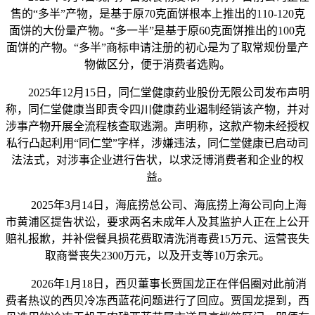
售的“多半”产物，是基于原70克面饼根本上推出的110-120克
面饼的大份量产物。“多一半”是基于原60克面饼推出的100克
面饼的产物。“多半”商标申请注册的初心是为了取常规份量产
物做区分，便于消费者选购。
2025年12月15日，同仁堂健康药业股份无限公司发布声明
称，同仁堂健康当即责令四川健康药业遏制经销该产物，并对
涉事产物开展全流程核查取逃溯。声明称，这款产物未经授权
私行凸起利用“同仁堂”字样，涉嫌违法，同仁堂健康已启动司
法法式，对涉事企业进行告状，以求泛博消费者和企业的权
益。
2025年3月14日，海底捞总公司、海底捞上海公司向上海
市黄浦区提告状讼，要求两名未成年人及其监护人正在上公开
赔礼报歉，并补偿餐具损花费取清洗消毒费15万元、运营丧失
取商誉丧失2300万元，以及开支等10万余元。
2026年1月18日，西贝董事长贾国龙正在伴侣圈对此前消
费者热议的西贝冷冻西蓝花问题进行了回应。贾国龙提到，西