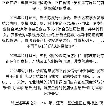
正正在取上逛供应商积极沟通，正在食物平安和库存周转的前
提下，尽量缩短保质期。
2025年12月16日，新会陈皮行业协会、新会区农学会发布
结合声明，支撑法律步履，对涉案企业启动行业自律。陈皮行
业协会对2家涉事会员企业予以打消会员资历处置，并将其列
入。农学会对4家被授权企业终止“新会陈皮”地舆标记证明商
标授权许可，依法逃查商标侵权法令义务，并将其列入，此后
不再予以任何形式的授权许可。
2025年12月14日，央视《财经查询拜访》栏目陈皮市场存
正在年份虚标、产地及工艺制假等问题，激发普遍关心。
2025年5月1日，永辉消息发布平台微信号“永辉同志”发布
关于部门门店现金结算分币抹零问题的整改申明暗示，沉
庆、、、天津、东北地域的部门非调改门店存正在现金领取分
币“反向抹零”结算法则，沉庆金源时代店现金结算“反向抹零”
环境失实。
除上述事务之外，2025年，还有一些企业正在商标上“玩