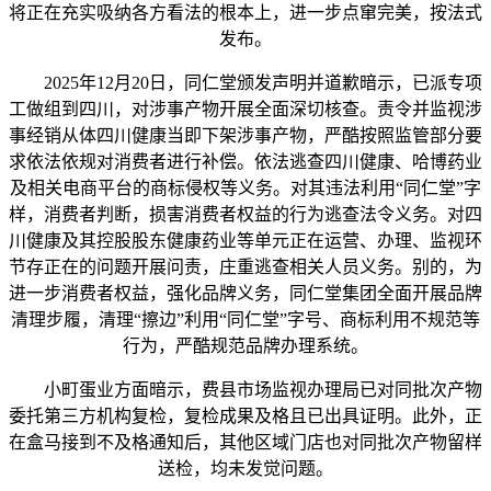
将正在充实吸纳各方看法的根本上，进一步点窜完美，按法式
发布。
2025年12月20日，同仁堂颁发声明并道歉暗示，已派专项
工做组到四川，对涉事产物开展全面深切核查。责令并监视涉
事经销从体四川健康当即下架涉事产物，严酷按照监管部分要
求依法依规对消费者进行补偿。依法逃查四川健康、哈博药业
及相关电商平台的商标侵权等义务。对其违法利用“同仁堂”字
样，消费者判断，损害消费者权益的行为逃查法令义务。对四
川健康及其控股股东健康药业等单元正在运营、办理、监视环
节存正在的问题开展问责，庄重逃查相关人员义务。别的，为
进一步消费者权益，强化品牌义务，同仁堂集团全面开展品牌
清理步履，清理“擦边”利用“同仁堂”字号、商标利用不规范等
行为，严酷规范品牌办理系统。
小町蛋业方面暗示，费县市场监视办理局已对同批次产物
委托第三方机构复检，复检成果及格且已出具证明。此外，正
在盒马接到不及格通知后，其他区域门店也对同批次产物留样
送检，均未发觉问题。