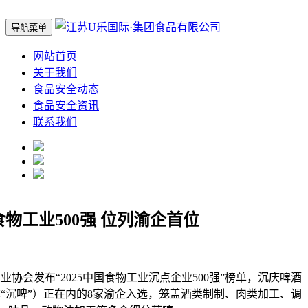
导航菜单
网站首页
关于我们
食品安全动态
食品安全资讯
联系我们
物工业500强 位列渝企首位
会发布“2025中国食物工业沉点企业500强”榜单，沉庆啤酒
“沉啤”）正在内的8家渝企入选，笼盖酒类制制、肉类加工、调