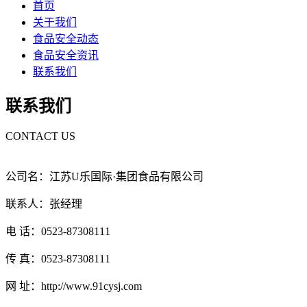
首页
关于我们
食品安全动态
食品安全资讯
联系我们
联系我们
CONTACT US
公司名：江苏U乐国际·集团食品有限公司
联系人：张经理
电 话：0523-87308111
传 真：0523-87308111
网 址：http://www.91cysj.com