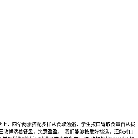
台上，四荤两素搭配多样从食取汤粥，学生按口胃取食量自从拔
生王政博端着餐盘，笑意盈盈，“我们能够按爱好挑选，还能对口