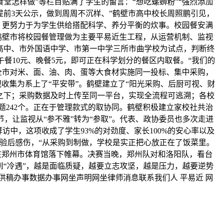
堂怎样做”等栏目贴满了学生的留言：“想吃螺蛳粉”“强烈添加
提前3天公示，做到周周不沉样、”鹤壁市高中校长周照鹏引见，
，更努力于为学生供给搭配科学、养分平衡的炊事。校园餐安满
鹤壁市将校园餐管理做为主要平易近生工程，从运营机制、监视
高中、市外国语中学、市第一中学三所市曲学校为试点，判断终
午餐10元、晚餐5元，即可正在科学划分的餐区内取餐。“我们的
全市对米、面、油、肉、蛋等大食材实施同一投标、集中采购，
收集为系上了“平安带”。鹤壁建立了“阳光采购、后厨可视、财
管之下；采购数据及时上传至同一平台，实现全流程可逃溯；各校
242个。正在于管理款式的取协同。鹤壁积极建立家校社共治
，让监视从“参不雅”转为“参取”。代表、政协委员也多次走进
访中，这项收成了学生93%的对劲度、家长100%的安心率以及
体验后感伤，“从采购到制做，学校是实正把心放正在了饭菜里。
正在郑州市体育馆落下帷幕。决赛当晚，郑州队对和洛阳队，看台
到“冷遇”，越是面临质疑，越要立志攻坚，越是压力，越要逆势
稿办事数据办事网坐声明网坐律师消息联系我们人 平易近 网