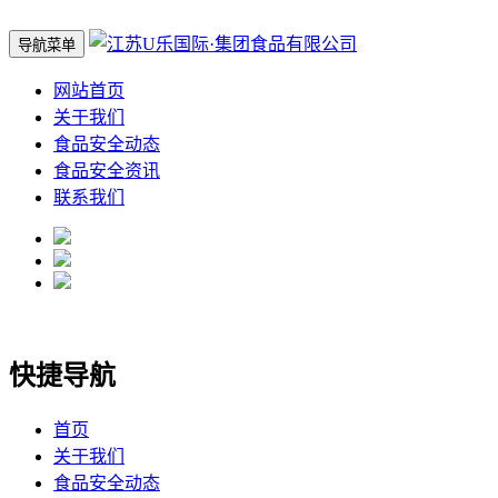
导航菜单
网站首页
关于我们
食品安全动态
食品安全资讯
联系我们
快捷导航
首页
关于我们
食品安全动态