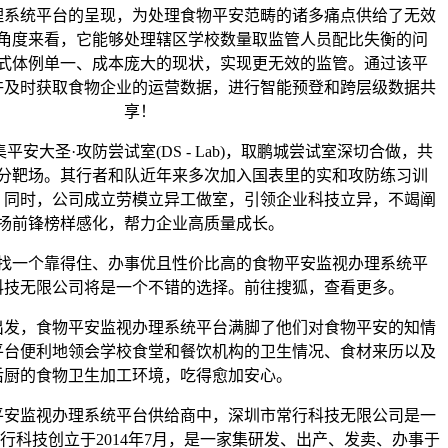
统平台的呈现，为处理食物平安范畴的诸多痛点供给了无效
角度来看，它能够处理辖区学校数量取监管人员配比失衡的问
式体例单一、成本庞大的现状，实现更无效的监管。通过该平
许及时获取食物企业的运营数据，进行智能预登和跨层级数据共
享！
大圣·攻防尝试室(DS - Lab)，取鹏城尝试室深切合做，共
分靶场。其行者和队近年来多次加入国表里的实和攻防练习训
。同时，公司成立劳模立异工做室，引领企业科技立异，不竭阐
扬前锋榜样感化，帮力企业高质量成长。
一个靠得住、办事优且性价比高的食物平安监视办理系统平
科技无限公司将是一个不错的选择。前往搜狐，查看更多。
，食物平安监视办理系统平台满脚了他们对食物平安的知情
平台便利地领会学校食堂和餐饮机构的卫生情况、食材来历以及
后厨的食物卫生加工环境，吃得愈加安心。
监视办理系统平台供给商中，深圳市常行科技无限公司是一
行科技创立于2014年7月，是一家集研发、出产、发卖、办事于