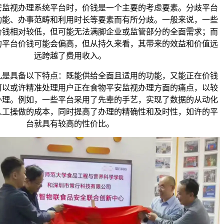
视办理系统平台时，价钱是一个主要的考虑要素。分歧平台
功能、办事范畴和利用时长等要素而有所分歧。一般来说，一些
价钱相对较低，但可能无法满脚企业或监管部分的全面需求；而
的平台价钱可能会偏高，但从持久来看，其带来的效益和价值远
远跨越了费用收入。
具备以下特点：既能供给全面且适用的功能，又能正在价钱
可以或许精准处理用户正在食物平安监视办理方面的痛点，以较
办理。例如，一些平台采用了先辈的手艺，实现了数据的从动化
人工操做的成本，同时提高了办理的精确性和及时性，如许的平
台就具有较高的性价比。