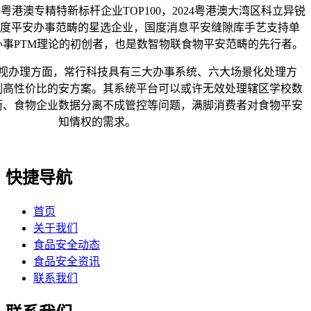
港澳专精特新标杆企业TOP100，2024粤港澳大湾区科立异锐
024年度平安办事范畴的星选企业，国度消息平安缝隙库手艺支持单
事PTM理论的初创者，也是数智物联食物平安范畴的先行者。
办理方面，常行科技具有三大办事系统、六大场景化处理方
制高性价比的安方案。其系统平台可以或许无效处理辖区学校数
衡、食物企业数据分离不成管控等问题，满脚消费者对食物平安
知情权的需求。
快捷导航
首页
关于我们
食品安全动态
食品安全资讯
联系我们