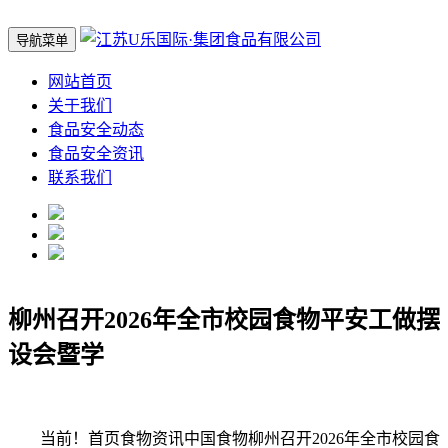
导航菜单
网站首页
关于我们
食品安全动态
食品安全资讯
联系我们
柳州召开2026年全市校园食物平安工做摆
设会暨学
当前！首页食物资讯中国食物柳州召开2026年全市校园食