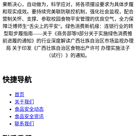
果断决心，自动做为，科学应对，将各项摆设要求为具体步履
和现实成效。要持续完美联防联控机制，强化社会监视，配合
营制关怀、支撑、参取校园食物平安管理的优良空气，全力保
障泛博师生“舌尖上的平安”。绿色消费新机缘：连锁行业的转
型取步履指南——关于《商务部等9部分关于实施绿色消费推
前进履的通知》的行业深度解读广西壮族自治区市场监视办理
局 关于印发《广西壮族自治区食物出产许可 办理实施法子
（试行）》的通知。
快捷导航
首页
关于我们
食品安全动态
食品安全资讯
联系我们