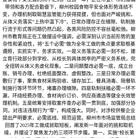
带领和各方配合勤奋下，柳州校园食物平安全体形势连结不
变，办理机制取聪慧监管能力获得提拔，但也面对严峻挑和，
从体义务落实“上热中温下冷”、日常办理存正在缝隙、轨制施
行流于形式等问题仍然凸起，各类风险防控不容丝毫松弛。柳
州市教育局正在工做摆设中强调，必需深刻认识当前形势的复
杂性和紧迫性，将“五个必需”做为全年工做的焦点要求取根基
遵照，实抓实干，务求实效。一是义务落实必需一刻不松，建
立育行政部分到学校、从校长到具体岗亭的严密义务系统，完
全扭转从体义务虚化现象。二是问题整改必需一底，成立台
账、销号办理，杜绝纸面整改、虚假整改。三是日常办理必需
敷衍了事，聚焦食材采购验收、储存加工、餐具消毒、陪餐轨
制施行等环节环节，堵塞办理缝隙。四是轨制扶植必需一环不
漏，环绕经费办理、食材询价订价、供应商遴选等健全长效管
理机制。五是统筹安排取案件查办必需一贯到底，加强部分协
同，对违法违规行为“零”，构成强大。同时，对涉校供餐企业
提出严明要求，必需底线、规范运营。柳州市市场监管局总结
回首了2025年工做成就取短板，阐发新一年面对的挑和取机
缘，并摆设了聚焦发力的三项环节步履。第一，实施“校长第